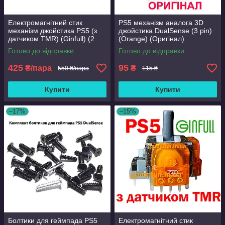
Електромагнітний стик
PS5 механізм аналога 3D
механізм джойстика PS5 (з
джойстика DualSense (3 pin)
датчиком TMR) (Ginfull) (2
(Orange) (Оригінал)
шт)
Готово до відправки
Готово до відправки
425
95
₴/пара
₴
550 ₴/пара
115 ₴
Купити
Купити
–17%
–15%
Болтики для геймпада PS5
Електромагнітний стик