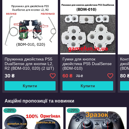
Пружинка джойстика PS5
Гумки для кнопок
Конт
DualSense для кнопки L2,
джойстика PS5 DualSense
джой
R2 (BDM-010, 020) (2 ШТ)
(BDM-010)
(BD
30
60
80
₴
₴
70 ₴
Купити
Купити
Акційні пропозиції та новинки
–29%
–29%