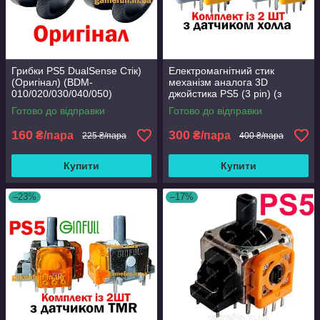
Грибки PS5 DualSense Стік)
Електромагнітний стик
(Оригінал) (BDM-
механізм аналога 3D
010/020/030/040/050)
джойстика PS5 (3 pin) (з
датчиком хола) (Оригінал) (2
Готово до відправки
Готово до відправки
ШТ)
160
300
₴/пара
₴/пара
225 ₴/пара
400 ₴/пара
Купити
Купити
–23%
–17%