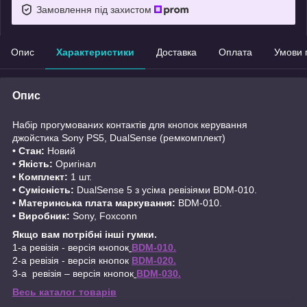
Замовлення під захистом
Опис
Характеристики
Доставка
Оплата
Умови 
Опис
Набір прогумованих контактів для кнопок керування
джойстика Sony PS5, DualSense (ремкомплект)
• Стан:
Новий
• Якість:
Оригінал
• Комплект:
1 шт.
• Сумісність:
DualSense 5 з усіма ревізіями BDM-010.
• Материнська плата маркування:
BDM-010.
• Виробник:
Sony, Foxconn
Якщо вам потрібні інші гумки.
1-а ревізія - версія кнопок
BDM-010.
2-а ревізія - версія кнопок
BDM-020.
3-а ревізія – версія кнопок
BDM-030.
Весь каталог товарів