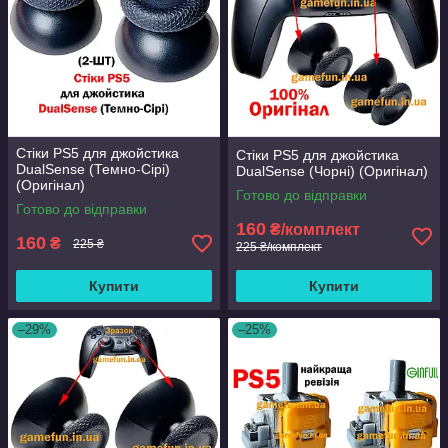
Стіки PS5 для джойстика
Стіки PS5 для джойстика
DualSense (Темно-Сірі)
DualSense (Чорні) (Оригінал)
(Оригінал)
Готово до відправки
Готово до відправки
160
₴/комплект
160
₴
225 ₴
225 ₴/комплект
Купити
Купити
–29%
–25%