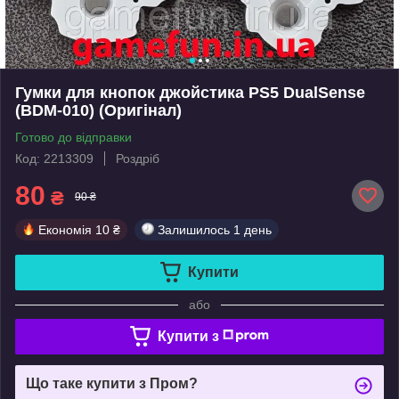
Гумки для кнопок джойстика PS5 DualSense
(BDM-010) (Оригінал)
Готово до відправки
Код: 2213309
Роздріб
80
₴
90 ₴
Економія
10 ₴
Залишилось
1 день
Купити
або
Купити з
Що таке купити з Пром?