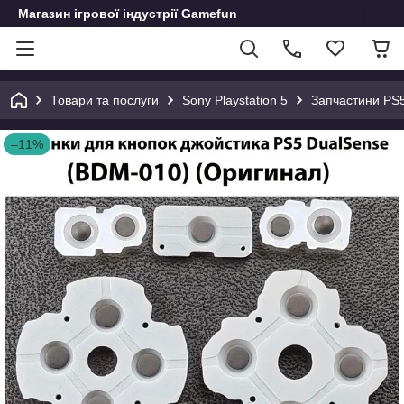
Магазин ігрової індустрії Gamefun
Товари та послуги
Sony Playstation 5
Запчастини PS
–11%