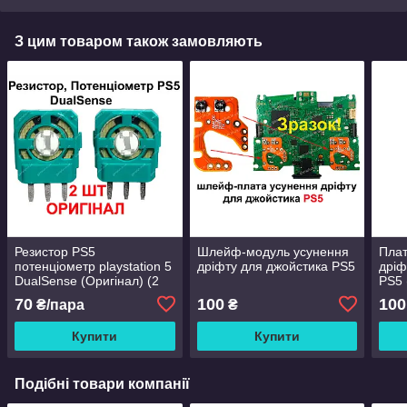
З цим товаром також замовляють
Резистор PS5
Шлейф-модуль усунення
Плат
потенціометр playstation 5
дріфту для джойстика PS5
дріф
DualSense (Оригінал) (2
PS5 
ШТ)
70
100
100
₴/пара
₴
Купити
Купити
Подібні товари компанії