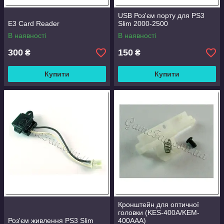
USB Роз'єм порту для PS3
E3 Card Reader
Slim 2000-2500
В наявності
В наявності
300
150
₴
₴
Купити
Купити
Кронштейн для оптичної
головки (KES-400A/KEM-
Роз'єм живлення PS3 Slim
400AAA)