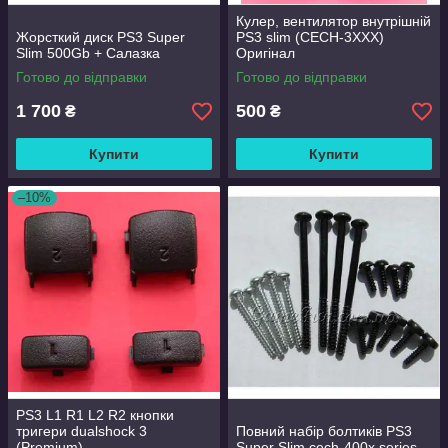
Кулер, вентилятор внутрішній
Жорсткий диск PS3 Super
PS3 slim (CECH-3XXX)
Slim 500Gb + Салазка
Оригінал
Готово до відправки
Готово до відправки
1 700
500
₴
₴
Купити
Купити
–10%
PS3 L1 R1 L2 R2 кнопки
тригери dualshock 3
Повний набір болтиків PS3
(Premium)
Super Slim cech-400x series