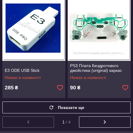
PS3 Плата Бездротового
E3 ODE USB Stiсk
джойстика (original) каркас
Немає в наявності
Немає в наявності
285
90
₴
₴
Показати ще
1
/ 4