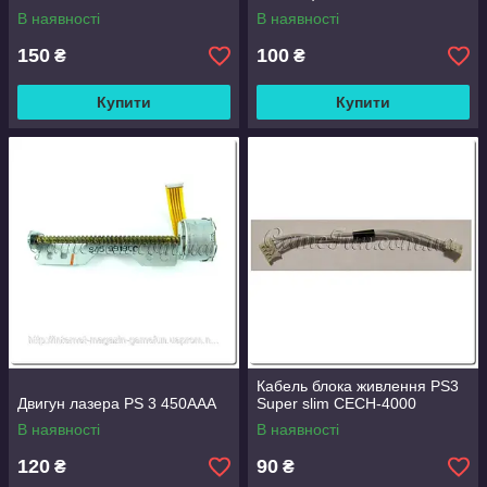
В наявності
В наявності
150
100
₴
₴
Купити
Купити
Кабель блока живлення PS3
Двигун лазера PS 3 450AAA
Super slim CECH-4000
В наявності
В наявності
120
90
₴
₴