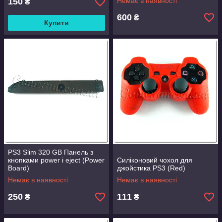
150
Немає в наявності
₴
600
₴
Купити
PS3 Slim 320 GB Панель з
кнопками power і eject (Power
Силіконовий чохол для
Board)
джойстика PS3 (Red)
Немає в наявності
Немає в наявності
250
111
₴
₴