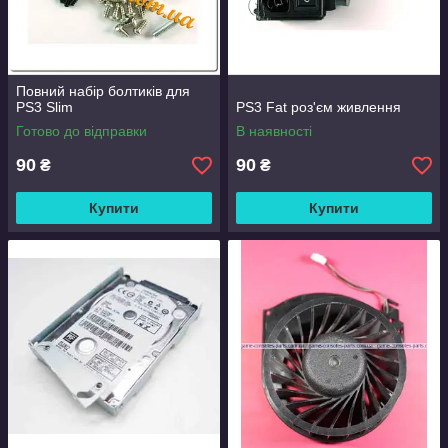
Повний набір болтиків для
PS3 Slim
PS3 Fat роз'єм живлення
Готово до відправки
В наявності
90
90
₴
₴
Купити
Купити