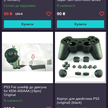
Готово до відправки
В наявності
90
90
₴
₴
100 ₴
Купити
Купити
PS3 Fat шлейф до двигуна
for KEM-400AAA (19pin)
Original
Корпус для джойстика PS3
В наявності
(original) (black)