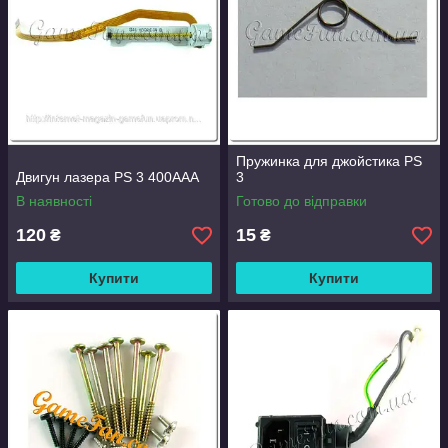
Пружинка для джойстика PS
Двигун лазера PS 3 400AAA
3
В наявності
Готово до відправки
120
15
₴
₴
Купити
Купити