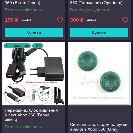
360 (Якість Гарна)
360 (Тюльпани) (Оригінал)
Готово до відправки
Готово до відправки
150
300
₴
₴
160 ₴
450 ₴
Купити
Купити
Топ продажів
–5%
Перехідник, блок живлення
Kinect Xbox 360 (Гарна
якість)
Силіконові накладки на ручки
Готово до відправки
аналогів Xbox 360 (Grey)