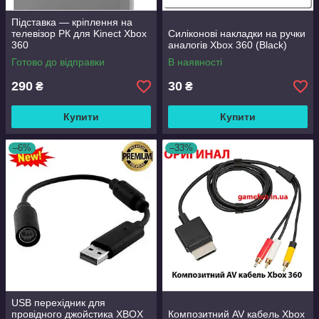
Підставка — кріплення на
телевізор РК для Kinect Xbox
Силіконові накладки на ручки
360
аналогів Xbox 360 (Black)
Готово до відправки
В наявності
290
30
₴
₴
Купити
Купити
–6%
–33%
USB перехідник для
провідного джойстика XBOX
Композитний AV кабель Xbox