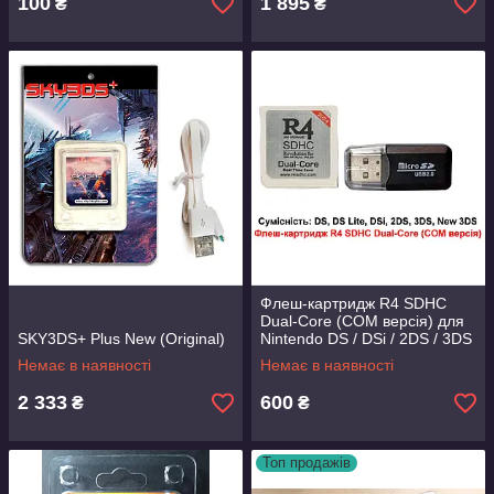
100
1 895
₴
₴
Флеш-картридж R4 SDHC
Dual-Core (COM версія) для
SKY3DS+ Plus New (Original)
Nintendo DS / DSi / 2DS / 3DS
/ New 3DS
Немає в наявності
Немає в наявності
2 333
600
₴
₴
Топ продажів