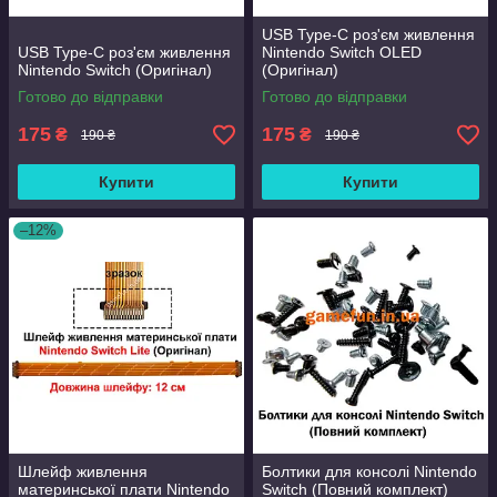
USB Type-C роз'єм живлення
USB Type-C роз'єм живлення
Nintendo Switch OLED
Nintendo Switch (Оригінал)
(Оригінал)
Готово до відправки
Готово до відправки
175
175
₴
₴
190 ₴
190 ₴
Купити
Купити
–12%
Шлейф живлення
Болтики для консолі Nintendo
материнської плати Nintendo
Switch (Повний комплект)