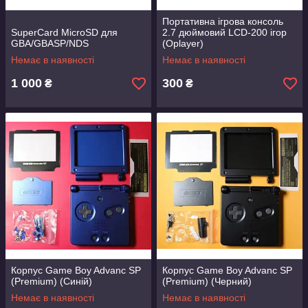
Портативна ігрова консоль
SuperCard MicroSD для
2.7 дюймовий LCD-200 ігор
GBA/GBASP/NDS
(Oplayer)
Немає в наявності
Немає в наявності
1 000
300
₴
₴
Корпус Game Boy Advanc SP
Корпус Game Boy Advanc SP
(Premium) (Синій)
(Premium) (Черний)
Немає в наявності
Немає в наявності