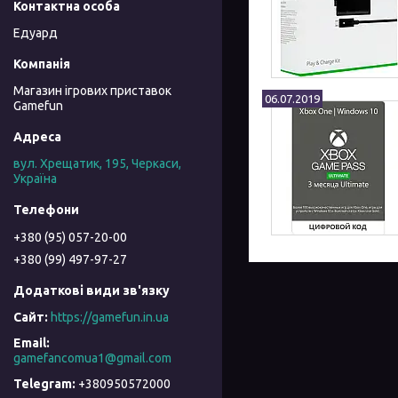
Едуард
Магазин ігрових приставок
06.07.2019
Gamefun
вул. Хрещатик, 195, Черкаси,
Україна
+380 (95) 057-20-00
+380 (99) 497-97-27
https://gamefun.in.ua
gamefancomua1@gmail.com
+380950572000