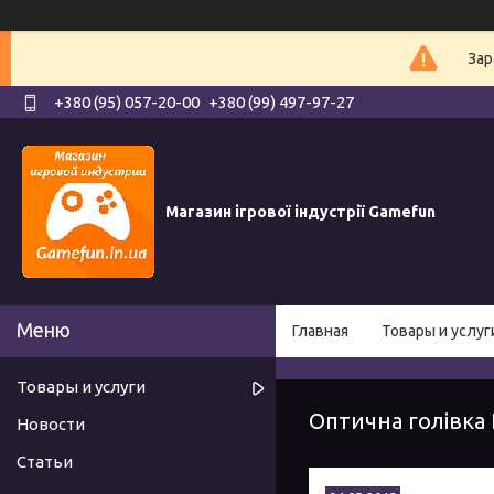
Зар
+380 (95) 057-20-00
+380 (99) 497-97-27
Магазин ігрової індустрії Gamefun
Главная
Товары и услуг
Товары и услуги
Оптична голівка
Новости
Статьи