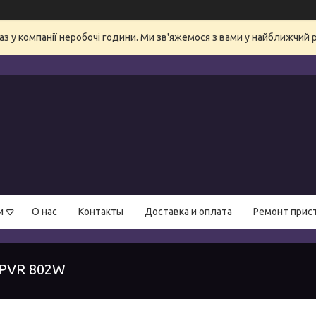
аз у компанії неробочі години. Ми зв'яжемося з вами у найближчий 
и
О нас
Контакты
Доставка и оплата
Ремонт прис
 PVR 802W