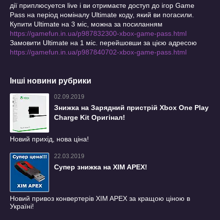
дії приплюсуется live і ви отримаєте доступ до ігор Game
Pass на період номіналу Ultimate коду, який ви погасили.
Купити Ultimate на 3 міс, можна за посиланням
https://gamefun.in.ua/p987832300-xbox-game-pass.html
Замовити Ultimate на 1 міс. перейшовши за цією адресою
https://gamefun.in.ua/p987840702-xbox-game-pass.html
Інші новини рубрики
02.09.2019
Знижка на Зарядний пристрій Xbox One Play
Charge Kit Оригінал!
Новий прихід, нова ціна!
22.03.2019
Супер знижка на XIM APEX!
Новий привоз конвертерів XIM APEX за кращою ціною в
Україні!