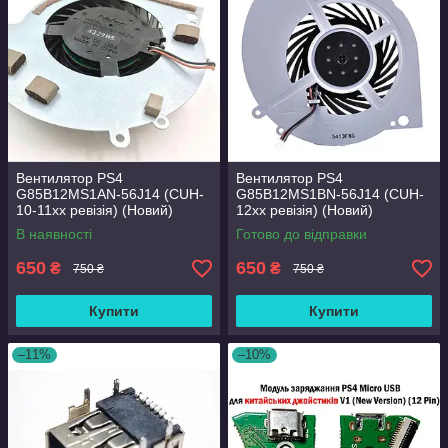
Вентилятор PS4
Вентилятор PS4
G85B12MS1AN-56J14 (CUH-
G85B12MS1BN-56J14 (CUH-
10-11хх ревізія) (Новий)
12хх ревізія) (Новий)
В наявності
Готово до відправки
650
650
₴
₴
750 ₴
750 ₴
Купити
Купити
–11%
–10%