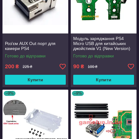
Модуль заряджання PS4
Роз'єм AUX Out порт для
Micro USB для китайських
камери PS4
джойстиків V1 (New Version)
(12 Pin)
Готово до відправки
Готово до відправки
200
90
₴
₴
225 ₴
100 ₴
Купити
Купити
–9%
–9%