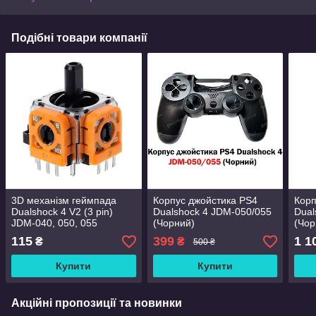
Подібні товари компанії
3D механізм геймпада
Корпус джойстика PS4
Корп
Dualshock 4 V2 (3 pin)
Dualshock 4 JDM-050/055
Dual
JDM-040, 050, 055
(Чорний)
(Чор
(Original) (Orange)
(ори
115
399
1 1
₴
₴
500 ₴
Купити
Купити
Акційні пропозиції та новинки