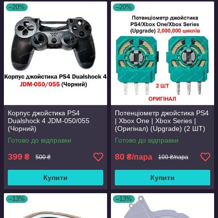
–20%
–20%
Корпус джойстика PS4
Потенціометр джойстика PS4
Dualshock 4 JDM-050/055
| Xbox One | Xbox Series |
(Чорний)
(Оригінал) (Upgrade) (2 ШТ)
Готово до відправки
Готово до відправки
399
80
₴
₴/пара
500 ₴
100 ₴/пара
Купити
Купити
–13%
–13%