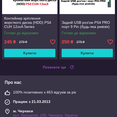
Контейнер кріплення
жорсткого диска (HDD) PS4
Задній USB роз'єм PS4 PRO
CUH 12xxA Series
порт 9 Pin (будь-яка ревізія)
Готово до відправки
Готово до відправки
245
250
₴
₴
270 ₴
275 ₴
Купити
Купити
Показати ще
Про нас
100% позитивних з 463 відгуків за рік
Працює з 21.03.2013
м. Черкаси
вул. Хрещатик, 195, Черкаси, Україна