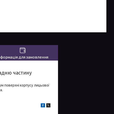
нформація для замовлення
задню частину
мум поверхні корпусу лицьової
я.