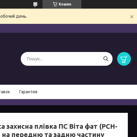
Кошик
робочий день.
тавок
Гарантия
ta захисна плівка ПС Віта фат (PCH-
) на передню та задню частину