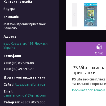
Едуард
Магазин ігрових приставок
Gamefun
вул. Хрещатик, 195, Черкаси,
Україна
Опис
+380 (95) 057-20-00
PS Vita захисн
+380 (99) 497-97-27
приставки
PS vita захисна плів
та тильної сторони, 
https://gamefun.in.ua
Весь каталог товарів
gamefancomua1@gmail.com
+380950572000