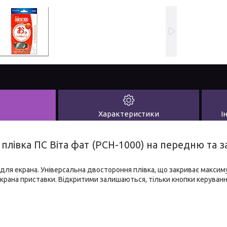
Характеристики
І
а плівка ПС Віта фат (PCH-1000) на передню та 
ка для екрана. Універсальна двостороння плівка, що закриває макси
екрана приставки. Відкритими залишаються, тільки кнопки керуванн