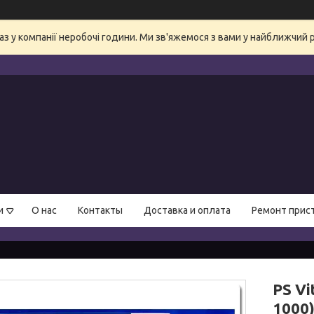
аз у компанії неробочі години. Ми зв'яжемося з вами у найближчий 
и
О нас
Контакты
Доставка и оплата
Ремонт прис
PS Vi
1000