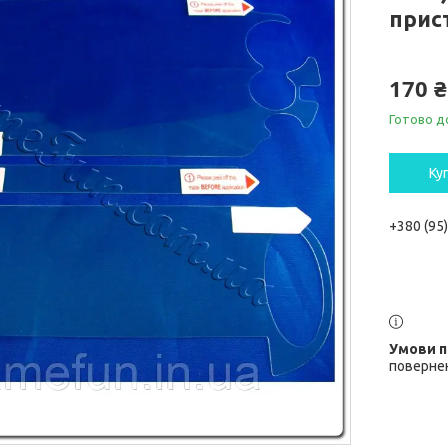
прис
170 ₴
Готово д
Ку
+380 (95
повернен