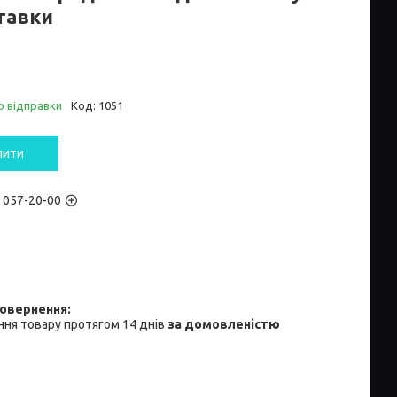
тавки
о відправки
Код:
1051
пити
) 057-20-00
ня товару протягом 14 днів
за домовленістю