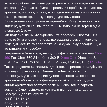
якою ми робимо не тільки дрібні ремонти, а й складно технічні
зламання. Для нас не буває нереальних проблем із ремонтом
приставок, ми завжди знайдете будь-який вихід із положення,
і ви отримаєте приставку в працездатному стані.
Після ремонту ви отримаєте гарантійне обслуговування, яке
підтверджується нашим гарантійним талоном на термін від 3
місяців до 1 року.
Ми надаємо тільки кваліфіковані та професійні послуги. Ви
можете бути впевнені в тому, що віддана в ремонт консоль
буде діагностика та полагоджена на сучасному обладнанні, а
не кущарним способом.
Звертайтеся безпосередньо до професіоналів з ремонту
Xbox
360
Fat, Xbox 360 Slim, Xbox 360-E,
Xbox One
, Xbox one S,
PS1, PS2, PS3, PS3 Slim, PS4, PS4 Slim, PS4 Pro, PSP,
PS Vita
.
Також продаємо запчастини для ігрових приставок, зайдіть на
головну сторінку сайту! Game-consoles-parts.com.ua
Проконсультуватися з приводу несправності вашої ігрової
приставки або техніки з фахівцем сервісного центру для
оцінки орієнтовної вартості робіт. Кінцева, точна вартість
ремонту буде повідомлятися після діагностики апарата.
Телефони для консультації:
(099)-497-97-27
(063)-245-29-46