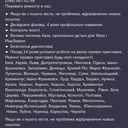
(096) 067-81-88
Переваги ремонту в нас:
► Якщо ви з іншого міста, не проблема, відправлення новою
поштою
► Досвідчені фахівці, 4 роки профільного навчання
► Контроль якості
► Велика технічна база, оригінальні деталі для Xbox і
PlayStation
► Безплатна діагностика
► Понад 14 років успішної роботи на ринку ігрових приставок.
Ремонт ігрових приставок будь-якої складності:
Київ, Харків, Львів, Дніпропетровськ, Ніколаєв, Одеса, Івано-
франковск, Запоріжжя, Донецьк, Кривой Рог, Маріо-Франковс,
Луганськ, Вінниця, Черкаси, Житомир, Суми, Хмельницький,
Кременчуг, Івано-Франковск, Луцк, Бардск, Бервск, Арческ,
Арчіск, Херсон, Херсон, Херсон, Херсон, Кременчук
Вишгорода, Борісполь, Слов'янський, Мукачево, Рівно, Біла
Церква, Першимайск, Міргород, Конотоп, Полтава,
Марганець, Енергодар, Прилуки, Ромни, Мелітополь,
Новаград-Волинський, Бердичев, Умань, Южноукраинск,
Ніжин, Лубни, Чорниці, Коростінь, Чернігів.
Якщо ви з іншого міста, не проблема відправлення новою
поштою: