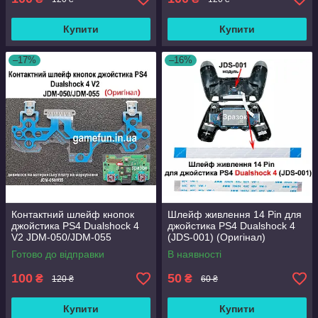
Купити
Купити
–17%
–16%
Контактний шлейф кнопок
Шлейф живлення 14 Pin для
джойстика PS4 Dualshock 4
джойстика PS4 Dualshock 4
V2 JDM-050/JDM-055
(JDS-001) (Оригінал)
(Оригінал)
Готово до відправки
В наявності
100
50
₴
₴
120 ₴
60 ₴
Купити
Купити