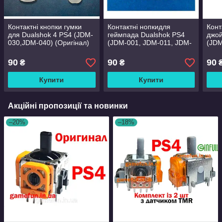
Контактні кнопки гумки
Контактні нопкидля
Конт
для Dualshok 4 PS4 (JDM-
геймпада Dualshok PS4
джой
030,JDM-040) (Оригінал)
(JDM-001, JDM-011, JDM-
(JDM
020) (Оригінал)
(Ори
90
90
90
₴
₴
₴
Купити
Купити
Акційні пропозиції та новинки
–20%
–18%