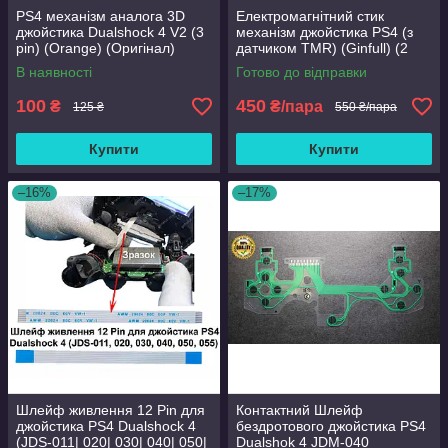
PS4 механізм аналога 3D
Електромагнітний стик
джойстика Dualshock 4 V2 (3
механізм джойстика PS4 (з
pin) (Orange) (Оригінал)
датчиком TMR) (Ginfull) (2
шт)
В наявності
Готово до відправки
100
450
₴
₴/пара
125 ₴
550 ₴/пара
Купити
Купити
–16%
–17%
Шлейф живлення 12 Pin для
Контактний Шлейф
джойстика PS4 Dualshock 4
бездротового джойстика PS4
(JDS-011| 020| 030| 040| 050|
Dualshok 4 JDM-040