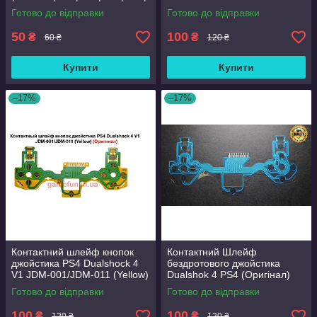
055) (Оригінал)
(Оригінал)
Готово до відправки
Готово до відправки
50
100
₴
₴
60 ₴
120 ₴
Купити
Купити
–17%
–17%
Контактний шлейф кнопок
Контактний Шлейф
джойстика PS4 Dualshock 4
бездротового джойстика
V1 JDM-001/JDM-011 (Yellow)
Dualshok 4 PS4 (Оригінал)
(Оригінал)
(JDM-001/JDM-011)
Готово до відправки
Готово до відправки
100
100
₴
₴
120 ₴
120 ₴