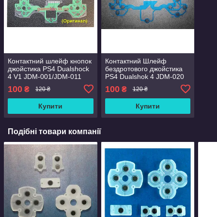
Контактний шлейф кнопок
Контактний Шлейф
джойстика PS4 Dualshock
бездротового джойстика
4 V1 JDM-001/JDM-011
PS4 Dualshok 4 JDM-020
(Green) (Оригінал)
(Оригінал)
100
100
₴
₴
120 ₴
120 ₴
Купити
Купити
Подібні товари компанії