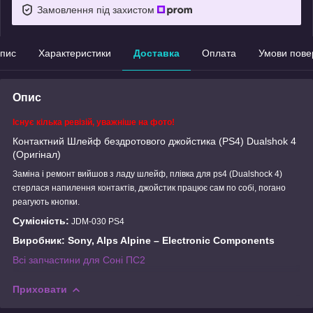
Замовлення під захистом
пис
Характеристики
Доставка
Оплата
Умови пове
Опис
Існує кілька ревізій, уважніше на фото!
Контактний Шлейф бездротового джойстика (PS4) Dualshok 4
(Оригінал)
Заміна і ремонт вийшов з ладу шлейф, плівка для ps4 (Dualshock 4)
стерлася напилення контактів, джойстик працює сам по собі, погано
реагують кнопки.
Сумісність:
JDM-030 PS4
Виробник: Sony, Alps Alpine – Electronic Components
Всі запчастини для Соні ПС2
Приховати