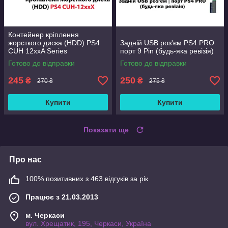
Контейнер кріплення
жорсткого диска (HDD) PS4
Задній USB роз'єм PS4 PRO
CUH 12xxA Series
порт 9 Pin (будь-яка ревізія)
Готово до відправки
Готово до відправки
245
250
₴
₴
270 ₴
275 ₴
Купити
Купити
Показати ще
Про нас
100% позитивних з 463 відгуків за рік
Працює з 21.03.2013
м. Черкаси
вул. Хрещатик, 195, Черкаси, Україна