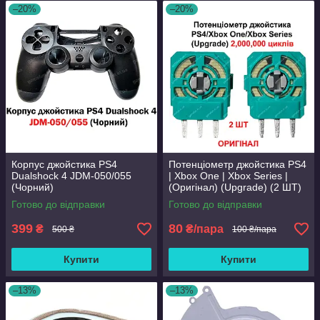
–20%
–20%
Корпус джойстика PS4
Потенціометр джойстика PS4
Dualshock 4 JDM-050/055
| Xbox One | Xbox Series |
(Чорний)
(Оригінал) (Upgrade) (2 ШТ)
Готово до відправки
Готово до відправки
399
80
₴
₴/пара
500 ₴
100 ₴/пара
Купити
Купити
–13%
–13%