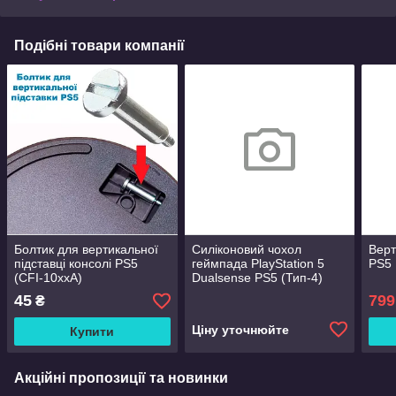
Подібні товари компанії
Болтик для вертикальної
Силіконовий чохол
Верт
підставці консолі PS5
геймпада PlayStation 5
PS5 
(CFI-10xxA)
Dualsense PS5 (Тип-4)
45
799
₴
Ціну уточнюйте
Купити
Акційні пропозиції та новинки