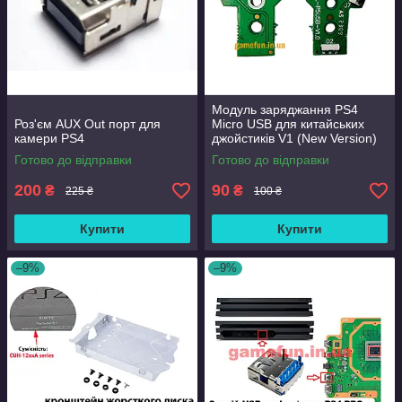
Модуль заряджання PS4
Роз'єм AUX Out порт для
Micro USB для китайських
камери PS4
джойстиків V1 (New Version)
(12 Pin)
Готово до відправки
Готово до відправки
200
90
₴
₴
225 ₴
100 ₴
Купити
Купити
–9%
–9%