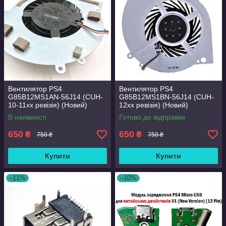
Вентилятор PS4
Вентилятор PS4
G85B12MS1AN-56J14 (CUH-
G85B12MS1BN-56J14 (CUH-
10-11хх ревізія) (Новий)
12хх ревізія) (Новий)
В наявності
Готово до відправки
650
650
₴
₴
750 ₴
750 ₴
Купити
Купити
–11%
–10%