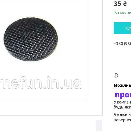
35 ₴
Готово д
Ку
+380 (95
У компан
будь-яки
повернен