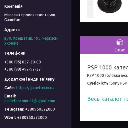
Магазин ігрових приставок
Gamefun
вул. Хрещатик, 195, Черкаси,
Україна
Опис
+380 (95) 057-20-00
PSP 1000 капе
+380 (99) 497-97-27
PSP 1000 головка ан
Сумісність:
Sony PSP 
https://gamefun.in.ua
Весь каталог т
gamefancomua1@gmail.com
+380950572000
+380950572000