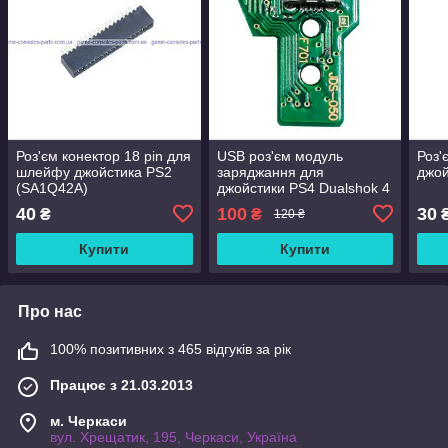
Роз'єм конектор 18 pin для
USB роз'єм модуль
Роз'
шлейфу джойстика PS2
заряджання для
джой
(SA1Q42A)
джойстики PS4 Dualshok 4
JDS-050 (12 Pin)
40
100
30
₴
₴
120 ₴
Купити
Купити
Про нас
100% позитивних з 465 відгуків за рік
Працює з 21.03.2013
м. Черкаси
вул. Хрещатик, 195, Черкаси, Україна