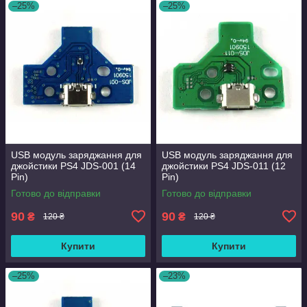
–25%
–25%
USB модуль заряджання для
USB модуль заряджання для
джойстики PS4 JDS-001 (14
джойстики PS4 JDS-011 (12
Pin)
Pin)
Готово до відправки
Готово до відправки
90
90
₴
₴
120 ₴
120 ₴
Купити
Купити
–25%
–23%