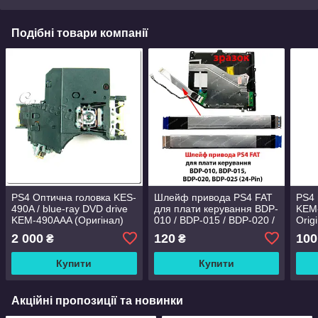
Подібні товари компанії
PS4 Оптична головка KES-
Шлейф привода PS4 FAT
PS4 
490A / blue-ray DVD drive
для плати керування BDP-
KEM-
KEM-490AAA (Оригінал)
010 / BDP-015 / BDP-020 /
Origi
BDP-025 (24-Pin)
2 000
120
100
₴
₴
Купити
Купити
Акційні пропозиції та новинки