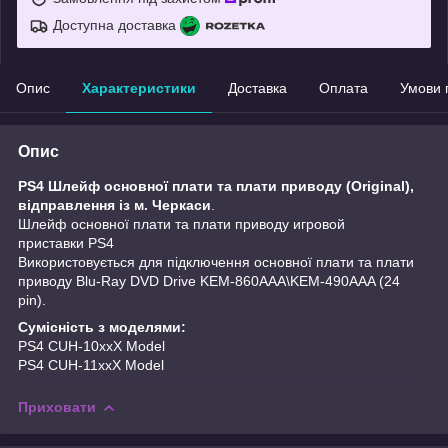
Доступна доставка
Опис
Характеристики
Доставка
Оплата
Умови 
Опис
PS4 Шлейф основної плати та плати приводу (Original),
відправлення із м. Черкаси
.
Шлейф основної плати та плати приводу игровой
приставки PS4
Використовується для підключення основної плати та плати
приводу Blu-Ray DVD Drive KEM-860AAA\KEM-490AAA (24
pin).
Cумісність з моделями:
PS4 CUH-10xxX Model
PS4 CUH-11xxX Model
Приховати