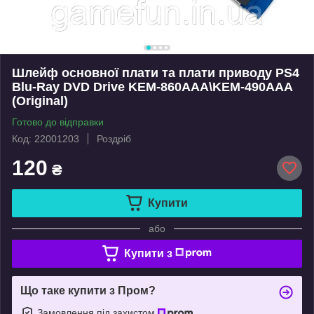
Шлейф основної плати та плати приводу PS4
Blu-Ray DVD Drive KEM-860AAA\KEM-490AAA
(Original)
Готово до відправки
Код: 22001203
Роздріб
120
₴
Купити
або
Купити з
Що таке купити з Пром?
Замовлення під захистом