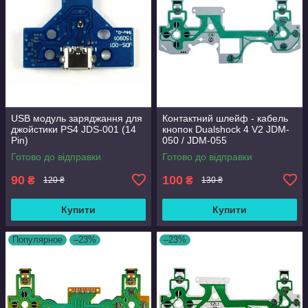
USB модуль заряджання для
Контактний шлейф - кабель
джойстики PS4 JDS-001 (14
кнопок Dualshock 4 V2 JDM-
Pin)
050 / JDM-055
Готово до відправки
Готово до відправки
90
100
₴
₴
120 ₴
130 ₴
Купити
Купити
Популярное
–23%
–23%