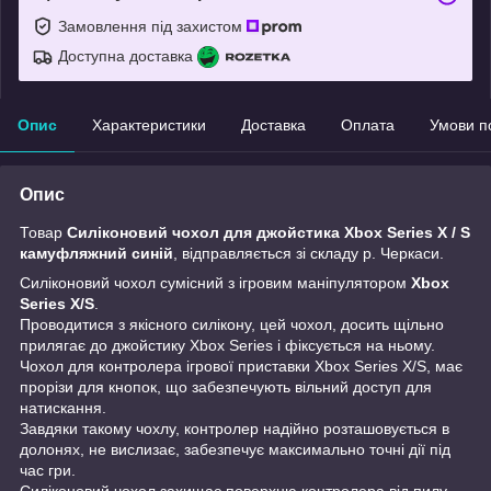
Замовлення під захистом
Доступна доставка
Опис
Характеристики
Доставка
Оплата
Умови п
Опис
Товар
Силіконовий чохол для джойстика Xbox Series X / S
камуфляжний синій
, відправляється зі складу р. Черкаси.
Силіконовий чохол сумісний з ігровим маніпулятором
Xbox
Series X/S
.
Проводитися з якісного силікону, цей чохол, досить щільно
прилягає до джойстику Xbox Series і фіксується на ньому.
Чохол для контролера ігрової приставки Xbox Series X/S, має
прорізи для кнопок, що забезпечують вільний доступ для
натискання.
Завдяки такому чохлу, контролер надійно розташовується в
долонях, не вислизає, забезпечує максимально точні дії під
час гри.
Силіконовий чохол захищає поверхню контролера від пилу,