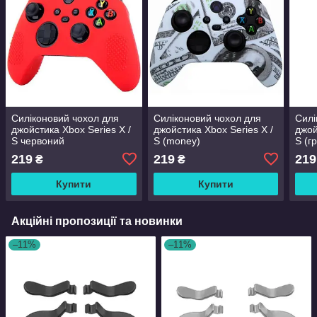
Силіконовий чохол для
Силіконовий чохол для
Силі
джойстика Xbox Series X /
джойстика Xbox Series X /
джой
S червоний
S (money)
S (г
219
219
219
₴
₴
Купити
Купити
Акційні пропозиції та новинки
–11%
–11%