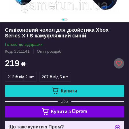
Силіконовий чохол для джойстика Xbox
Series X / S камуфляжний синій
Готово до відправки
Код: 3311141
Опт і роздріб
219
₴
212 ₴
від 2 шт.
207 ₴
від 5 шт.
Купити
або
Купити з
Що таке купити з Пром?