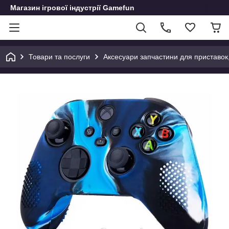
Магазин ігрової індустрії Gamefun
Товари та послуги
Аксесуари запчастини для приставок, д