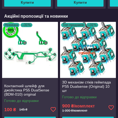
Купити
Купити
Акційні пропозиції та новинки
Новинка
–31%
Топ продажів
–31%
3D механізм стіків геймпада
Контактний шлейф для
PS5 Dualsense (Original) 10
джойстика PS5 DualSense
шт
(BDM-010) original
Готово до відправки
Готово до відправки
900
₴/комплект
100
₴
145 ₴
1 300 ₴/комплект