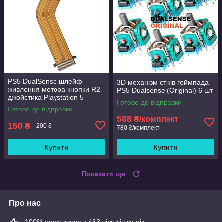
PS5 DualSense шлейф
3D механізм стіків геймпада
живлення мотора кнопки R2
PS5 Dualsense (Original) 6 шт
джойстика Playstation 5
Готово до відправки
Готово до відправки
588
₴/комплект
150
₴
200 ₴
780 ₴/комплект
Купити
Купити
Показати ще
Про нас
100% позитивних з 463 відгуків за рік