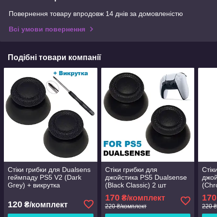
Повернення товару впродовж 14 днів за домовленістю
Всі умови повернення
Подібні товари компанії
Стіки грибки для Dualsens
Стіки грибки для
Стік
геймпаду PS5 V2 (Dark
джойстика PS5 Dualsense
джой
Grey) + викрутка
(Black Classic) 2 шт
(Chr
(Original)
(Orig
170
170
₴/комплект
120
₴/комплект
220 ₴/комплект
220 ₴