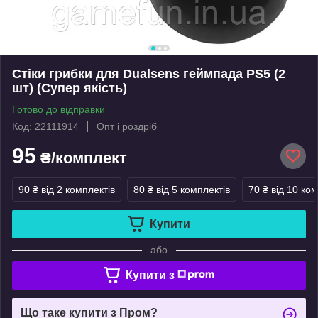
Стіки грибки для Dualsens геймпада PS5 (2
шт) (Супер якість)
Готово до відправки
Код: 22111914
Опт і роздріб
95
₴/комплект
90 ₴
від 2 комплектів
80 ₴
від 5 комплектів
70 ₴
від 10 ком
Купити
або
Купити з
Що таке купити з Пром?