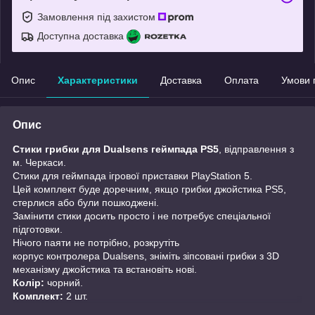
Замовлення під захистом
Доступна доставка
Опис
Характеристики
Доставка
Оплата
Умови 
Опис
Стики грибки для Dualsens геймпада PS5
, відправлення з
м. Черкаси.
Стики для геймпада ігрової приставки PlayStation 5.
Цей комплект буде доречним, якщо грибки джойстика PS5,
стерлися або були пошкоджені.
Замінити стики досить просто і не потребує спеціальної
підготовки.
Нічого паяти не потрібно, розкрутіть
корпус контролера Dualsens, зніміть зіпсовані грибки з 3D
механізму джойстика та встановіть нові.
Колір:
чорний.
Комплект:
2 шт.