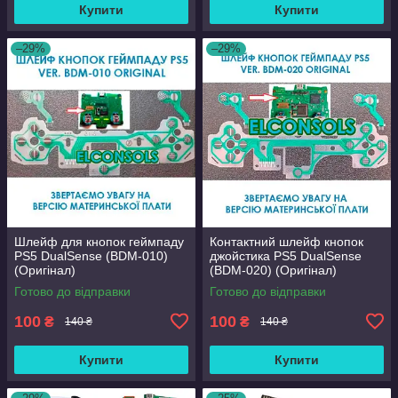
Купити
Купити
–29%
–29%
Шлейф для кнопок геймпаду
Контактний шлейф кнопок
PS5 DualSense (BDM-010)
джойстика PS5 DualSense
(Оригінал)
(BDM-020) (Оригінал)
Готово до відправки
Готово до відправки
100
100
₴
₴
140 ₴
140 ₴
Купити
Купити