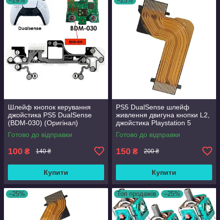
–29%
–25%
Шлейф кнопок керування
PS5 DualSense шлейф
джойстика PS5 DualSense
живлення двигуна кнопки L2,
(BDM-030) (Оригінал)
джойстика Playstation 5
Готово до відправки
Готово до відправки
100
150
₴
₴
140 ₴
200 ₴
Купити
Купити
–25%
Топ продажів
–25%