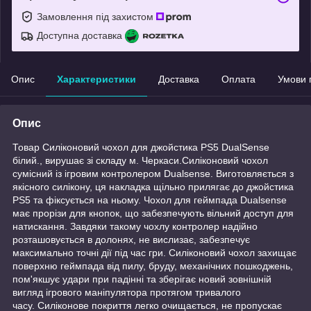
Замовлення під захистом
Доступна доставка
Опис
Характеристики
Доставка
Оплата
Умови 
Опис
Товар Силіконовий чохол для джойстика PS5 DualSense
білий., вирушає зі складу м. Черкаси.Силіконовий чохол
сумісний із ігровим контролером Dualsense. Виготовляється з
якісного силікону, ця накладка щільно прилягає до джойстика
PS5 та фіксується на ньому. Чохол для геймпада Dualsense
має прорізи для кнопок, що забезпечують вільний доступ для
натискання. Завдяки такому чохлу контролер надійно
розташовується в долонях, не вислизає, забезпечує
максимально точні дії під час гри. Силіконовий чохол захищає
поверхню геймпада від пилу, бруду, механічних пошкоджень,
пом'якшує удари при падінні та зберігає новий зовнішній
вигляд ігрового маніпулятора протягом тривалого
часу. Силіконове покриття легко очищається, не пропускає