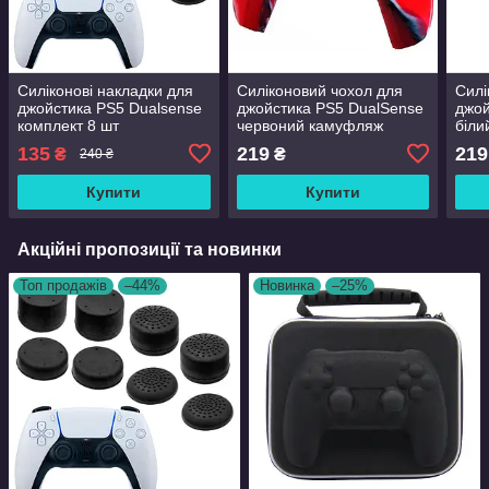
Силіконові накладки для
Силіконовий чохол для
Силі
джойстика PS5 Dualsense
джойстика PS5 DualSense
джой
комплект 8 шт
червоний камуфляж
біли
135
219
219
₴
₴
240 ₴
Купити
Купити
Акційні пропозиції та новинки
Топ продажів
–44%
Новинка
–25%