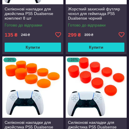
Силіконові накладки для
Жорсткий захисний футляр
джойстика PS5 Dualsense
чохол для геймпада PS5
комплект 8 шт
Dualsense чорний
Готово до відправки
Готово до відправки
135
299
₴
₴
240 ₴
399 ₴
Купити
Купити
–16%
–16%
Силіконові накладки для
Силіконові накладки для
джойстика PS5 Dualsense
джойстика PS5 Dualsense