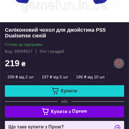
Силіконовий чохол для джойстика PS5
Dualsense синій
Готово до відправки
Код: 39004517
Опт і роздріб
219
₴
208 ₴
від 2 шт.
197 ₴
від 5 шт.
186 ₴
від 10 шт.
Купити
або
Купити з
Що таке купити з Пром?