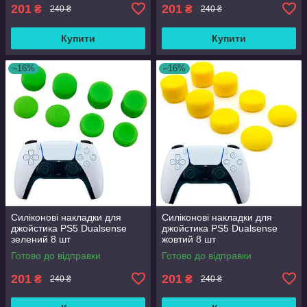
201
201
₴
₴
240 ₴
240 ₴
Купити
Купити
–16%
–16%
Силіконові накладки для
Силіконові накладки для
джойстика PS5 Dualsense
джойстика PS5 Dualsense
зелений 8 шт
жовтий 8 шт
Готово до відправки
Готово до відправки
201
201
₴
₴
240 ₴
240 ₴