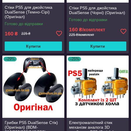
Стіки PS5 для джойстика
Стіки PS5 для джойстика
DualSense (Темно-Сірі)
DualSense (Чорні) (Оригінал)
(Оригінал)
Готово до відправки
Готово до відправки
160
₴/комплект
160
₴
225 ₴
225 ₴/комплект
Купити
Купити
–29%
–25%
Грибки PS5 DualSense Стік)
Електромагнітний стик
(Оригінал) (BDM-
механізм аналога 3D