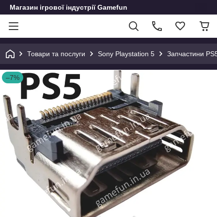
Магазин ігрової індустрії Gamefun
Товари та послуги
Sony Playstation 5
Запчастини PS
–7%