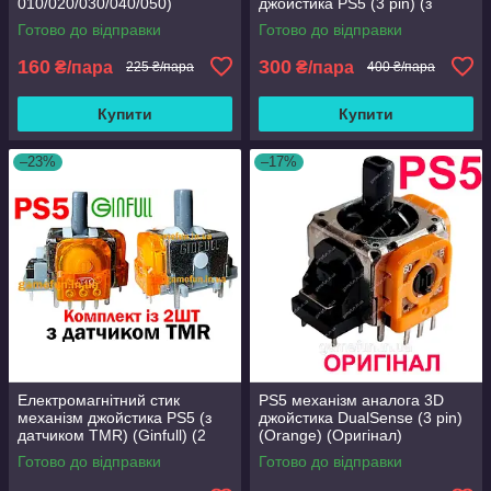
010/020/030/040/050)
джойстика PS5 (3 pin) (з
датчиком хола) (Оригінал) (2
Готово до відправки
Готово до відправки
ШТ)
160
300
₴/пара
₴/пара
225 ₴/пара
400 ₴/пара
Купити
Купити
–23%
–17%
Електромагнітний стик
PS5 механізм аналога 3D
механізм джойстика PS5 (з
джойстика DualSense (3 pin)
датчиком TMR) (Ginfull) (2
(Orange) (Оригінал)
шт)
Готово до відправки
Готово до відправки