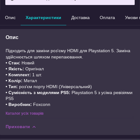
Опис
Характеристики
Доставка
Оплата
Умови 
Опис
Підходить для заміни роз'єму HDMI для Playstation 5. Заміна
здійснюється шляхом перепаювання.
• Стан:
Новий
• Якість:
Оригінал
• Комплект:
1 шт.
• Колір:
Метал
• Тип:
роз'єм порту HDMI (Універсальний)
• Сумісність з моделями PS5:
Playstation 5 з усіма ревізіями
PS5
• Виробник:
Foxconn
Каталог усіх товарів
Приховати