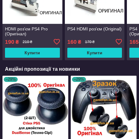
HDMI роз'єм PS4 Pro
PS4 HDMI роз'єм (Original)
PS4 
(Оригінал)
(Ори
190
160
165
₴
₴
210 ₴
170 ₴
Купити
Купити
Акційні пропозиції та новинки
–29%
–29%