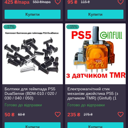
425
95
₴/пара
₴
550 ₴/пара
115 ₴
Купити
Купити
–17%
–15%
Болтики для геймпада PS5
Електромагнітний стик
DualSense (BDM-010 / 020 /
механізм джойстика PS5 (з
030 / 040 / 050)
датчиком TMR) (Ginfull) (1
шт)
Готово до відправки
Готово до відправки
50
235
₴
₴
60 ₴
275 ₴
Купити
Купити