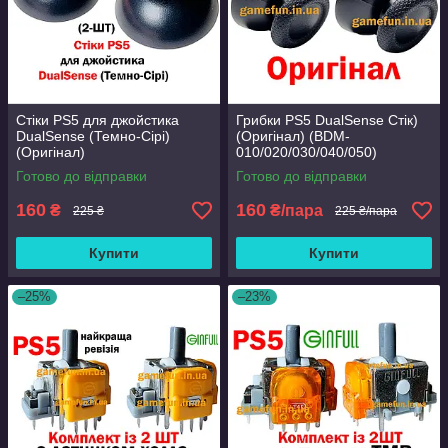
Стіки PS5 для джойстика
Грибки PS5 DualSense Стік)
DualSense (Темно-Сірі)
(Оригінал) (BDM-
(Оригінал)
010/020/030/040/050)
Готово до відправки
Готово до відправки
160
160
₴
₴/пара
225 ₴
225 ₴/пара
Купити
Купити
–25%
–23%