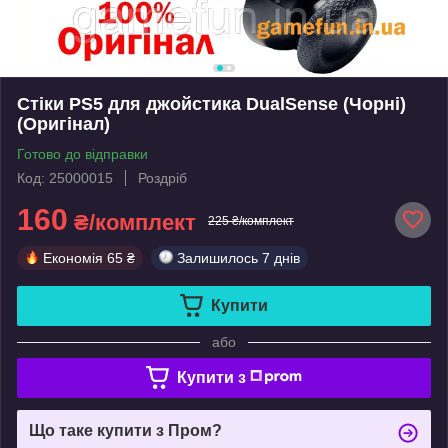
Стіки PS5 для джойстика DualSense (Чорні)
(Оригінал)
Готово до відправки
Код: 25000015
Роздріб
160
₴/комплект
225 ₴/комплект
Економія
65 ₴
Залишилось
7 днів
Купити
або
Купити з
Що таке купити з Пром?