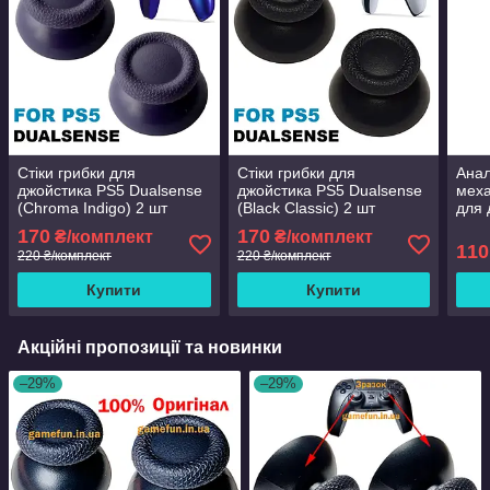
Стіки грибки для
Стіки грибки для
Анал
джойстика PS5 Dualsense
джойстика PS5 Dualsense
меха
(Chroma Indigo) 2 шт
(Black Classic) 2 шт
для 
(Original)
(Original)
(Ори
170
170
₴/комплект
₴/комплект
110
220 ₴/комплект
220 ₴/комплект
Купити
Купити
Акційні пропозиції та новинки
–29%
–29%