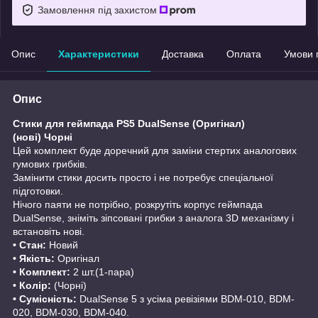
Замовлення під захистом
Опис
Характеристики
Доставка
Оплата
Умови 
Опис
Стики для геймпада PS5 DualSense (Оригінал)
(нові) Чорні
Цей комплект буде доречний для заміни стертих аналогових
гумових грибків.
Замінити стики досить просто і не потребує спеціальної
підготовки.
Нічого паяти не потрібно, розкрутіть корпус геймпада
DualSense, зніміть зіпсовані грибки з аналога 3D механізму і
встановіть нові.
• Стан:
Новий
• Якість:
Оригінал
• Комплект:
2 шт.(1-пара)
• Колір:
(Чорні)
• Сумісність:
DualSense 5 з усіма ревізіями BDM-010, BDM-
020, BDM-030, BDM-040.