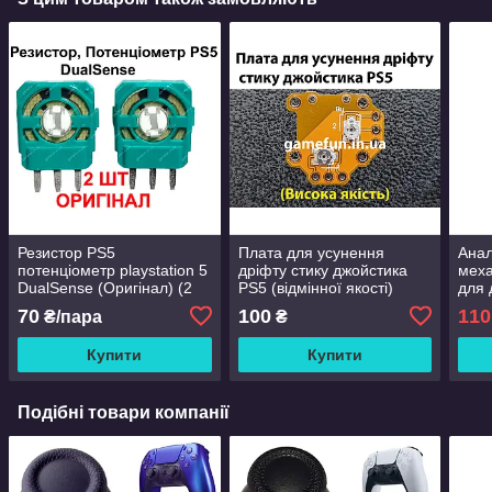
Резистор PS5
Плата для усунення
Анал
потенціометр playstation 5
дріфту стику джойстика
меха
DualSense (Оригінал) (2
PS5 (відмінної якості)
для 
ШТ)
(Ори
70
100
110
₴/пара
₴
Купити
Купити
Подібні товари компанії