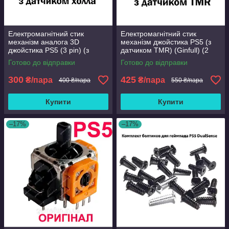
Електромагнітний стик
Електромагнітний стик
механізм аналога 3D
механізм джойстика PS5 (з
джойстика PS5 (3 pin) (з
датчиком TMR) (Ginfull) (2
датчиком хола) (Оригінал) (2
шт)
Готово до відправки
Готово до відправки
ШТ)
300
425
₴/пара
₴/пара
400 ₴/пара
550 ₴/пара
Купити
Купити
–17%
–17%