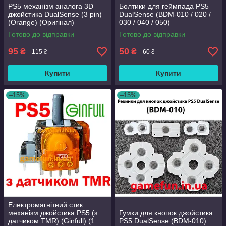
PS5 механізм аналога 3D
Болтики для геймпада PS5
джойстика DualSense (3 pin)
DualSense (BDM-010 / 020 /
(Orange) (Оригінал)
030 / 040 / 050)
Готово до відправки
Готово до відправки
95
50
₴
₴
115 ₴
60 ₴
Купити
Купити
–15%
–15%
Електромагнітний стик
механізм джойстика PS5 (з
Гумки для кнопок джойстика
датчиком TMR) (Ginfull) (1
PS5 DualSense (BDM-010)