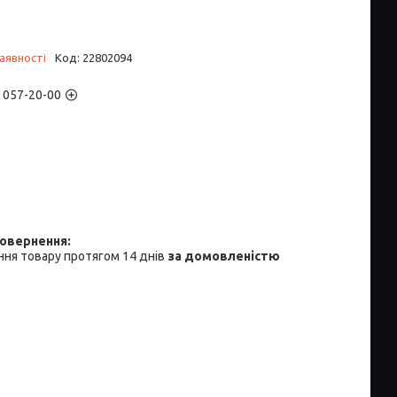
аявності
Код:
22802094
) 057-20-00
ня товару протягом 14 днів
за домовленістю