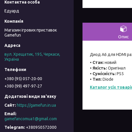
Едуард
Магазин ігрових приставок
Gamefun
Опис
вул. Хрещатик, 195, Черкаси,
Диод A6 для HDMI ра
Україна
• Стан:
новий
• Якість:
Оригінал
• Сумісність:
PS5
+380 (95) 057-20-00
• Тип:
Diode
+380 (99) 497-97-27
Каталог усіх товарі
https://gamefun.in.ua
gamefancomua1@gmail.com
+380950572000