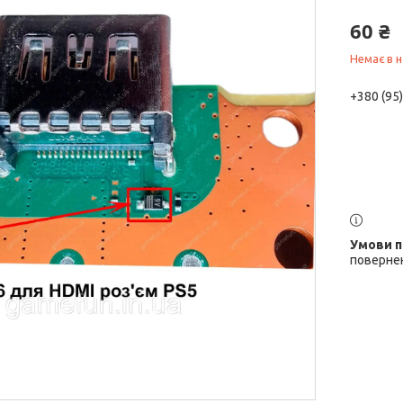
60 ₴
Немає в н
+380 (95
повернен