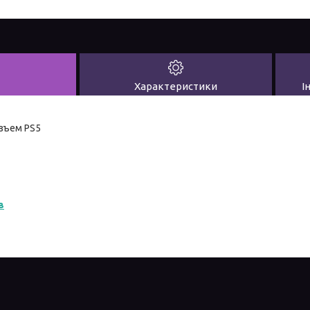
Характеристики
І
зъем PS5
в