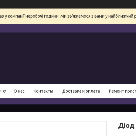
аз у компанії неробочі години. Ми зв'яжемося з вами у найближчий 
и
О нас
Контакты
Доставка и оплата
Ремонт прис
Діод