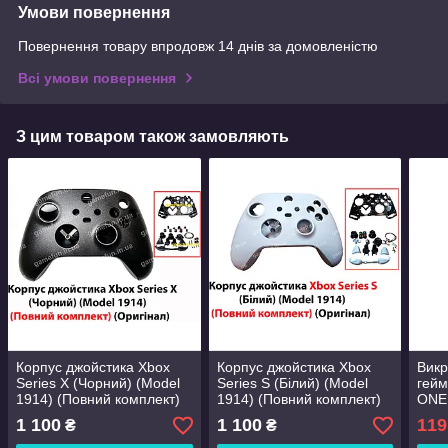
Умови повернення
Повернення товару впродовж 14 днів за домовленістю
Всі умови повернення
З цим товаром також замовляють
Корпус джойстика Xbox
Корпус джойстика Xbox
Викр
Series X (Чорний) (Model
Series S (Білий) (Model
гейм
1914) (Повний комплект)
1914) (Повний комплект)
ONE 
(Оригінал)
(Оригінал)
Якіс
1 100
1 100
119
₴
₴