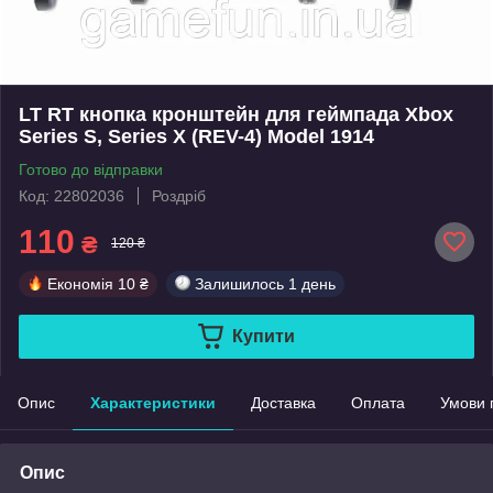
LT RT кнопка кронштейн для геймпада Xbox
Series S, Series X (REV-4) Model 1914
Готово до відправки
Код: 22802036
Роздріб
110
₴
120 ₴
Економія
10 ₴
Залишилось
1 день
Купити
Опис
Характеристики
Доставка
Оплата
Умови 
Опис