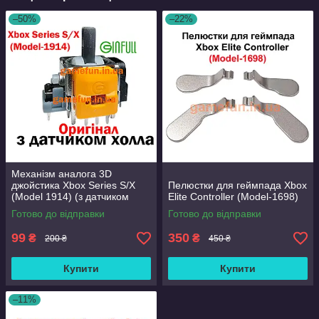
–50%
–22%
Механізм аналога 3D
джойстика Xbox Series S/X
Пелюстки для геймпада Xbox
(Model 1914) (з датчиком
Elite Controller (Model-1698)
холла) (Оригінал)
Готово до відправки
Готово до відправки
99
350
₴
₴
200 ₴
450 ₴
Купити
Купити
–11%