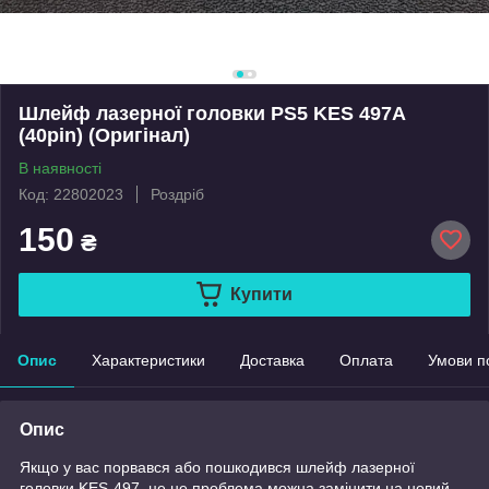
Шлейф лазерної головки PS5 KES 497A
(40pin) (Оригінал)
В наявності
Код: 22802023
Роздріб
150
₴
Купити
Опис
Характеристики
Доставка
Оплата
Умови п
Опис
Якщо у вас порвався або пошкодився шлейф лазерної
головки KES-497, це не проблема можна замінити на новий.