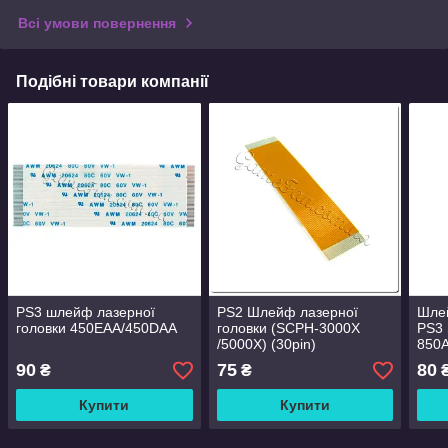
Всі умови повернення
Подібні товари компанії
PS3 шлейф лазерної
PS2 Шлейф лазерної
Шлей
головки 450EAA/450DAA
головки (SCPH-3000X
PS3 
/5000X) (30pin)
850
90
75
80
₴
₴
Купити
Купити