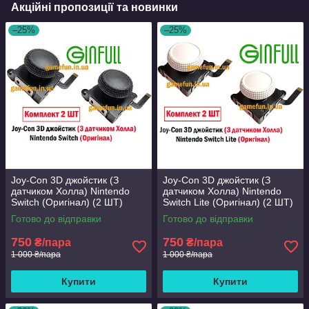
Акційні пропозиції та новинки
–25%
–25%
Joy-Con 3D джойстик (З
Joy-Con 3D джойстик (З
датчиком Холла) Nintendo
датчиком Холла) Nintendo
Switch (Оригінал) (2 ШТ)
Switch Lite (Оригінал) (2 ШТ)
(Ginfull)
(Ginfull)
Готово до відправки
Готово до відправки
750
750
₴/пара
₴/пара
1 000 ₴/пара
1 000 ₴/пара
Купити
Купити