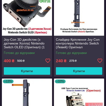
Joy-Con 3D джойстик (з
Слайдер Кріплення Joy Con
датчиком Холла) Nintendo
контролера Nintendo Switch
Switch OLED (Оригінал) (1
(Левий) Оригінал
ШТ) (Ginfull)
Готово до відправки
Готово до відправки
400
240
₴
₴
500 ₴
275 ₴
Купити
Купити
–13%
–10%