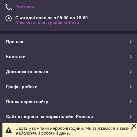
Контакти
Сьогодні працює з 09:00 до 18:00
Показати весь графік роботи
Про нас
Контакти
Доставка та оплата
Графік роботи
Повна версія сайту
Сайт створено на маркетплейсі
Prom.ua
Зараз у компанії неробочі години. Ми зв'яжемося з вами у
Політика конфіденційності
найближчий робочий день.