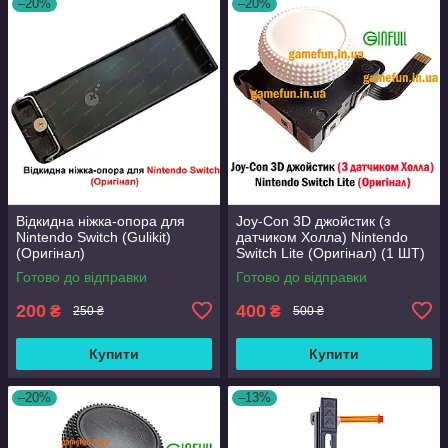
–20%
–20%
Відкидна ніжка-опора для
Joy-Con 3D джойстик (з
Nintendo Switch (Gulikit)
датчиком Холла) Nintendo
(Оригінал)
Switch Lite (Оригінал) (1 ШТ)
(Ginfull)
Готово до відправки
Готово до відправки
200
400
₴
₴
250 ₴
500 ₴
Купити
Купити
–20%
–13%