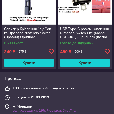
Слайдер Кріплення Joy Con
USB Type-C роз'єм живлення
контролера Nintendo Switch
Nintendo Switch Lite (Model
(Правий) Оригінал
HDH-001) (Оригінал) (повна
версія контактів)
В наявності
Готово до відправки
240
450
₴
₴
275 ₴
500 ₴
Купити
Купити
Про нас
100% позитивних з 465 відгуків за рік
Працює з 21.03.2013
м. Черкаси
вул. Хрещатик, 195, Черкаси, Україна