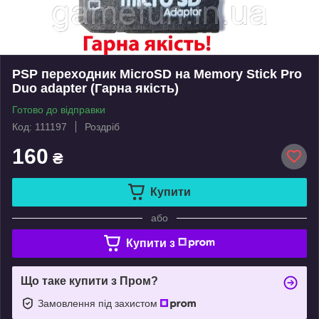
PSP переходник MicroSD на Memory Stick Pro
Duo adapter (Гарна якість)
Готово до відправки
Код: 111197
Роздріб
160
₴
Купити
або
Купити з
Що таке купити з Пром?
Замовлення під захистом