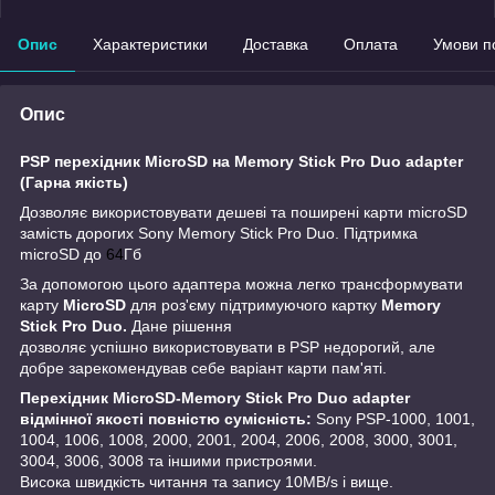
Опис
Характеристики
Доставка
Оплата
Умови п
Опис
PSP перехідник MicroSD на Memory Stick Pro Duo adapter
(Гарна якість)
Дозволяє використовувати дешеві та поширені карти microSD
замість дорогих Sony Memory Stick Pro Duo. Підтримка
microSD до
64
Гб
За допомогою цього адаптера можна легко трансформувати
карту
MicroSD
для роз'єму підтримуючого картку
Memory
Stick Pro Duo.
Дане рішення
дозволяє успішно використовувати в PSP недорогий, але
добре зарекомендував себе варіант карти пам'яті.
Перехідник MicroSD-Memory Stick Pro Duo adapter
відмінної якості повністю сумісність:
Sony PSP-1000, 1001,
1004, 1006, 1008, 2000, 2001, 2004, 2006, 2008, 3000, 3001,
3004, 3006, 3008 та іншими пристроями.
Висока швидкість читання та запису 10MB/s і вище.