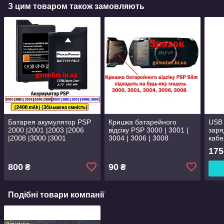
З цим товаром також замовляють
Батарея акумулятор PSP
Кришка батарейного
USB 
2000 |2001 |2003 |2006
відсіку PSP 3000 | 3001 |
заря
|2008 |3000 |3001
3004 | 3006 | 3008
кабе
|3003|3006|3008 (2400
дани
175
mAh) (Реальна ємність)
Play
1000
800
90
₴
₴
Подібні товари компанії