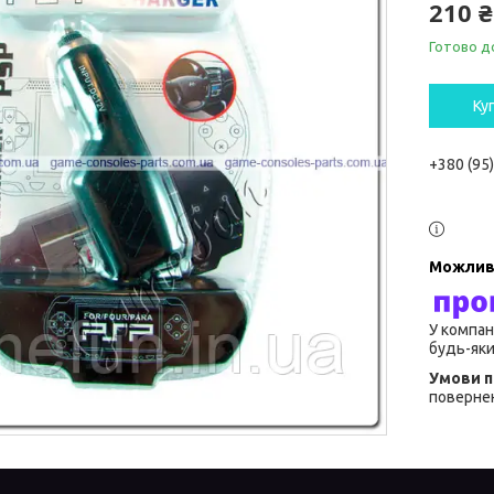
210 ₴
Готово д
Ку
+380 (95
У компан
будь-яки
повернен