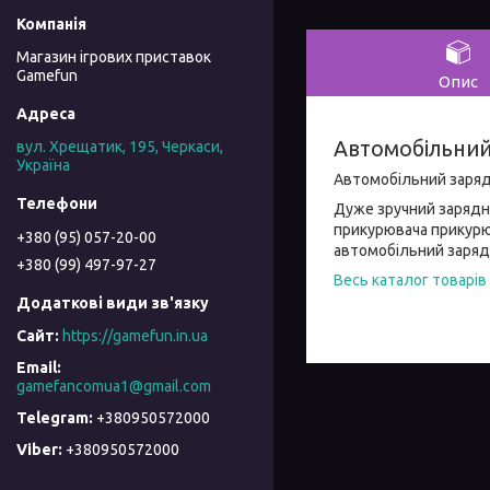
Магазин ігрових приставок
Gamefun
Опис
Автомобільний
вул. Хрещатик, 195, Черкаси,
Україна
Автомобільний зарядн
Дуже зручний зарядни
прикурювача прикурюв
+380 (95) 057-20-00
автомобільний зарядн
+380 (99) 497-97-27
Весь каталог товарів
https://gamefun.in.ua
gamefancomua1@gmail.com
+380950572000
+380950572000