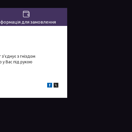
нформація для замовлення
 з'єднує з гніздом
 у Вас під рукою