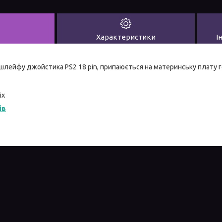
Характеристики
І
шлейфу джойстика PS2 18 pin, припаюється на материнську плату 
ix
ів