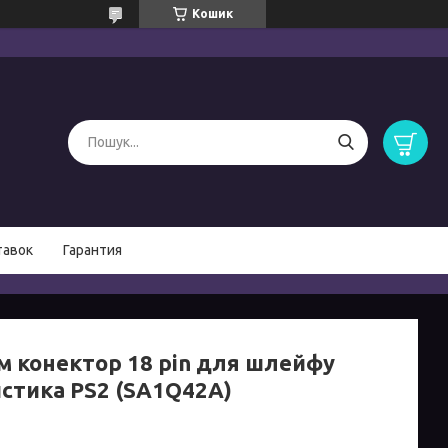
Кошик
тавок
Гарантия
єм конектор 18 pin для шлейфу
стика PS2 (SA1Q42A)