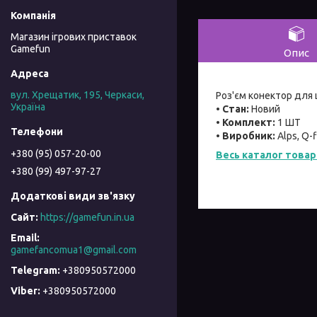
Магазин ігрових приставок
Gamefun
Опис
вул. Хрещатик, 195, Черкаси,
Роз'єм конектор для 
Україна
• Стан:
Новий
• Комплект:
1 ШТ
• Виробник:
Alps, Q-f
+380 (95) 057-20-00
Весь каталог товар
+380 (99) 497-97-27
https://gamefun.in.ua
gamefancomua1@gmail.com
+380950572000
+380950572000