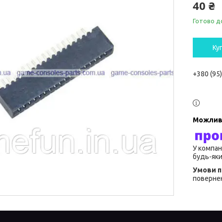
40 ₴
Готово д
Ку
+380 (95
У компан
будь-яки
повернен