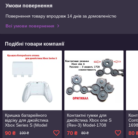
Умови повернення
Повернення товару впродовж 14 днів за домовленістю
Всі умови повернення
Подібні товари компанії
Кришка батарейного
Контактні гумки для
Конт
відсіку для джойстика
джойстика Xbox one S
Cont
Xbox Series S (Model
(Rev-3) Model-1708
1698
1914) (REV-4) (Біла)
(Оригінал)
90
70
80
₴
₴
100 ₴
80 ₴