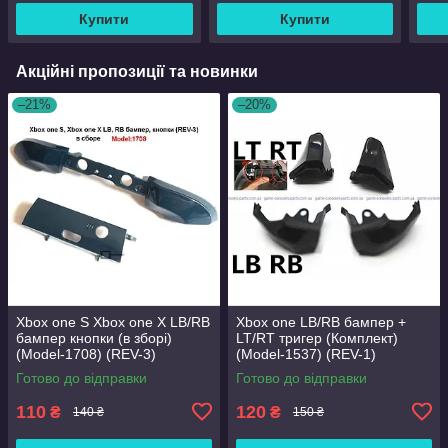
Купити
Купити
Акційні пропозиції та новинки
–21%
–20%
Xbox one S Xbox one X LB/RB
Xbox one LB/RB бампер +
бампер кнопки (в зборі)
LT/RT тригер (Комплект)
(Model-1708) (REV-3)
(Model-1537) (REV-1)
Готово до відправки
Готово до відправки
110
120
₴
₴
140 ₴
150 ₴