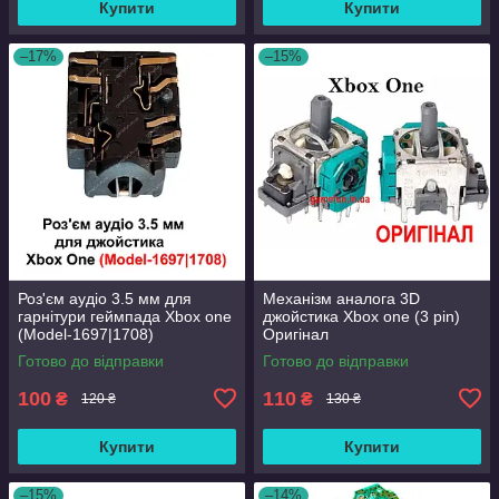
Купити
Купити
–17%
–15%
Роз'єм аудіо 3.5 мм для
Механізм аналога 3D
гарнітури геймпада Xbox one
джойстика Xbox one (3 pin)
(Model-1697|1708)
Оригінал
Готово до відправки
Готово до відправки
100
110
₴
₴
120 ₴
130 ₴
Купити
Купити
–15%
–14%