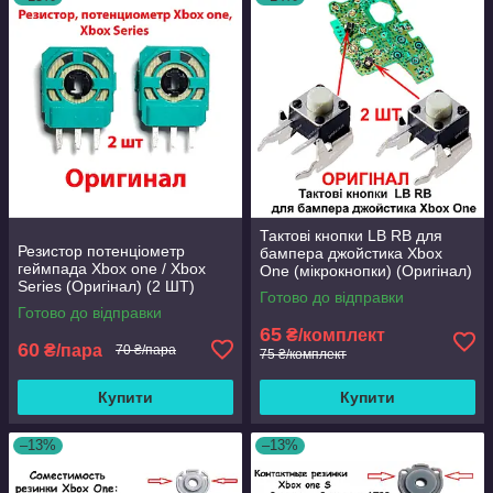
Тактові кнопки LB RB для
Резистор потенціометр
бампера джойстика Xbox
геймпада Xbox one / Xbox
One (мікрокнопки) (Оригінал)
Series (Оригінал) (2 ШТ)
2 ШТ
Готово до відправки
Готово до відправки
65
₴/комплект
60
₴/пара
70 ₴/пара
75 ₴/комплект
Купити
Купити
–13%
–13%