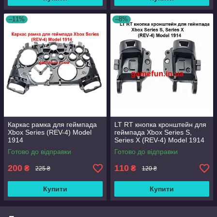
–11%
–8%
Каркас рамка для геймпада
LT RT кнопка кронштейн для
Xbox Series (REV-4) Model
геймпада Xbox Series S,
1914
Series X (REV-4) Model 1914
Готово до відправки
Готово до відправки
200
110
₴
₴
225 ₴
120 ₴
Купити
Купити