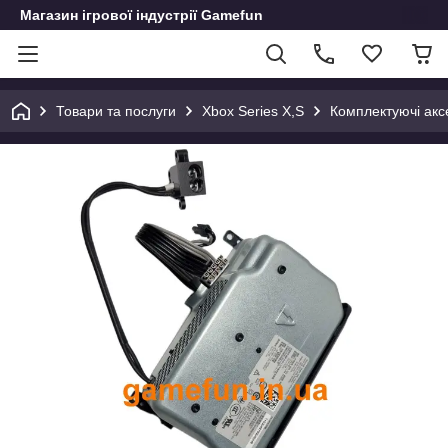
Магазин ігрової індустрії Gamefun
Товари та послуги
Xbox Series X,S
Комплектуючі акс