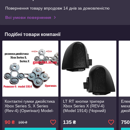
Повернення товару впродовж 14 днів за домовленістю
Всі умови повернення
Подібні товари компанії
Контактні гумки джойстика
LT RT кнопки тригери
Елек
Xbox Series S, X Series
Xbox Series X (REV-4)
меха
(Rev-4) (Оригінал) Model-
(Model 1914) (Чорний)
джой
1914
(Mod
TMR)
90
135
750
₴
₴
100 ₴