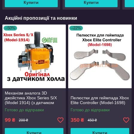
Купити
Купити
Акційні пропозиції та новинки
–50%
–22%
Механізм аналога 3D
джойстика Xbox Series S/X
Пелюстки для геймпада Xbox
(Model 1914) (з датчиком
Elite Controller (Model-1698)
холла) (Оригінал)
Готово до відправки
Готово до відправки
99
350
₴
₴
200 ₴
450 ₴
Купити
Купити