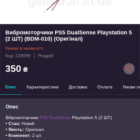
Вибромоторчики PS5 DualSense Playstation 5
(2 ШТ) (BDM-010) (Оригінал)
Немає в наявності
Код: 229099
Роздріб
350
₴
Опис
Характеристики
Доставка
Оплата
Умови п
Опис
Вібромоторчики
PS5 DualSense
Playstation 5 (2 ШТ)
• Стан:
Новий
• Якість:
Оригінал
• Комплект:
2 шт.