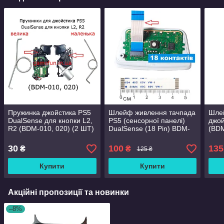
Пружинка джойстика PS5
Шлейф живлення тачпада
Шле
DualSense для кнопки L2,
PS5 (сенсорної панелі)
джой
R2 (BDM-010, 020) (2 ШТ)
DualSense (18 Pin) BDM-
(BDM
010, BDM-020 (Оригінал)
30
100
135
₴
₴
125 ₴
Купити
Купити
Акційні пропозиції та новинки
–8%