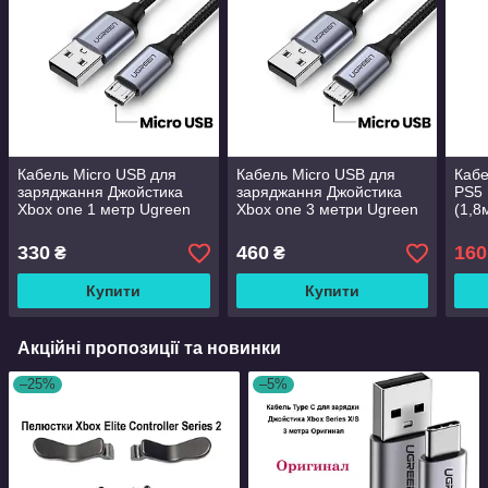
Кабель Micro USB для
Кабель Micro USB для
Кабе
заряджання Джойстика
заряджання Джойстика
PS5 
Xbox one 1 метр Ugreen
Xbox one 3 метри Ugreen
(1,8
(Оригінал)
Оригінал
330
460
160
₴
₴
Купити
Купити
Акційні пропозиції та новинки
–25%
–5%