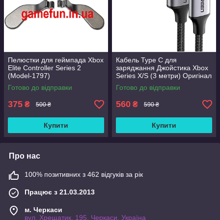
Пелюстки для геймпада Xbox
Кабель Type C для
Elite Controller Series 2
заряджання Джойстика Xbox
(Model-1797)
Series X/S (3 метри) Оригінал
Готово до відправки
Готово до відправки
375
560
₴
₴
500 ₴
590 ₴
Купити
Купити
Про нас
100% позитивних з 462 відгуків за рік
Працює з 21.03.2013
м. Черкаси
вул. Хрещатик, 195, Черкаси, Україна