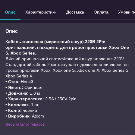
Опис
Характеристики
Доставка
Оплата
Умови п
Опис
Кабель живлення (мережевий шнур) 220В 2Pin
оригінальний, підходить для ігрової приставки Xbox One
S, Xbox Series.
Якісний оригінальний сертифікований шнур живлення 220V.
Стандартний кабель 2 контакту для підключення живлення до
ігрової приставки Xbox: Xbox one S, Xbox one X, Xbox Series S,
Xbox Series X.
• Стан:
Новий
• Якість:
Оригінал
• Довжина:
1,8 м
• Характеристики:
2.5A / 250V 2pin
• Комплект:
1 шт.
• Колір:
чорний
• Виробник:
Atcom
Весь каталог товаров