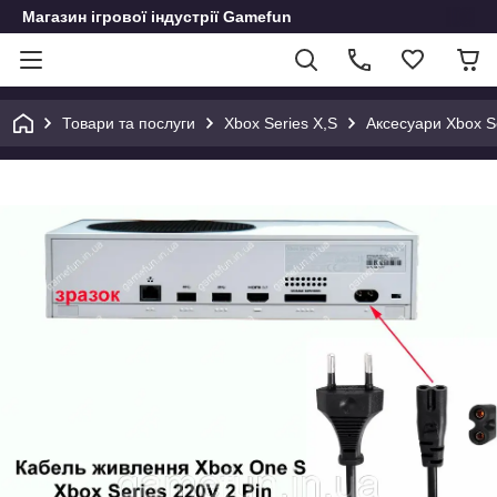
Магазин ігрової індустрії Gamefun
Товари та послуги
Xbox Series X,S
Аксесуари Xbox S