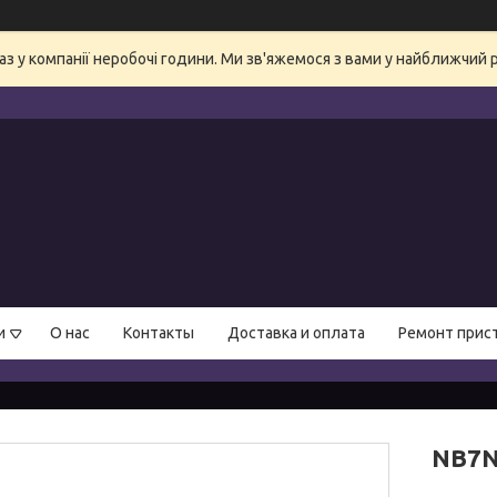
аз у компанії неробочі години. Ми зв'яжемося з вами у найближчий 
и
О нас
Контакты
Доставка и оплата
Ремонт прис
NB7N