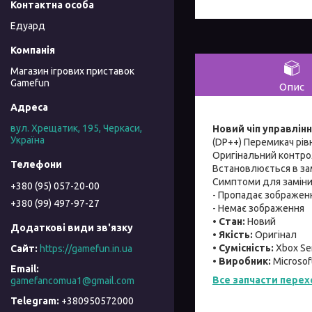
Едуард
Магазин ігрових приставок
Gamefun
Опис
вул. Хрещатик, 195, Черкаси,
Новий чіп управлінн
Україна
(DP++) Перемикач рів
Оригінальний контрол
Встановлюється в зам
Симптоми для заміни
+380 (95) 057-20-00
- Пропадає зображен
+380 (99) 497-97-27
- Немає зображення
• Стан:
Новий
• Якість:
Оригінал
• Сумісність:
Xbox Se
https://gamefun.in.ua
• Виробник:
Microsof
Все запчасти перех
gamefancomua1@gmail.com
+380950572000