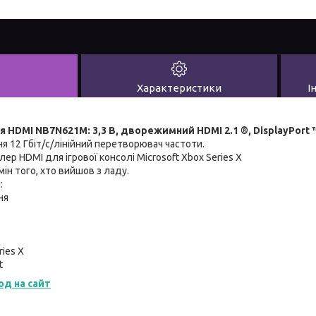
Характеристики
І
я HDMI NB7N621M: 3,3 В, дворежимний HDMI 2.1 ®, DisplayPort ™
ня 12 Гбіт/с/лінійний перетворювач частоти.
ер HDMI для ігрової консолі Microsoft Xbox Series X
ін того, хто вийшов з ладу.
:
ня
ries X
t
од на сайт