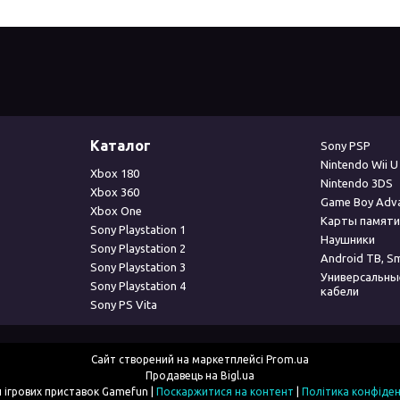
Каталог
Sony PSP
Nintendo Wii U
Xbox 180
Nintendo 3DS
Xbox 360
Game Boy Adv
Xbox One
Карты памяти
Sony Playstation 1
Наушники
Sony Playstation 2
Android ТВ, S
Sony Playstation 3
Универсальны
Sony Playstation 4
кабели
Sony PS Vita
Сайт створений на маркетплейсі
Prom.ua
Продавець на Bigl.ua
Магазин ігрових приставок Gamefun |
Поскаржитися на контент
|
Політика конфіден