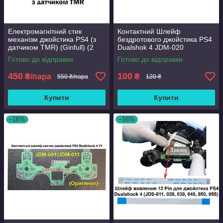
Електромагнітний стик
Контактний Шлейф
механізм джойстика PS4 (з
бездротового джойстика PS4
датчиком TMR) (Ginfull) (2
Dualshok 4 JDM-020
шт)
(Оригінал)
Готово до відправки
Готово до відправки
450
100
₴/пара
₴
550 ₴/пара
120 ₴
Купити
Купити
–16%
–16%