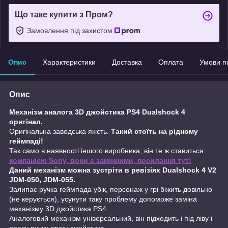
Що таке купити з Пром?
Замовлення під захистом
Опис
Характеристики
Доставка
Оплата
Умови п
Опис
Механізм аналога 3D джойстика PS4 Dualshock 4
оригінал.
Оригінальна заводська якість.
Такий стоїть на рідному
геймпаді!
Так само в наявності іншого виробника, він те ж ставиться
компанією Sony, вони є замінними, посилання тут!
Даний механізм можна зустріти в ревізіях Dualshock 4 V2
JDM-050, JDM-055.
Залипає ручка геймпада убік, персонаж у грі біжить довільно
(не керується), усунути таку проблему допоможе заміна
механізму 3D джойстика PS4.
Аналоговий механізм універсальний, він підходить і під ліву і
праву ручку стику джойстика.