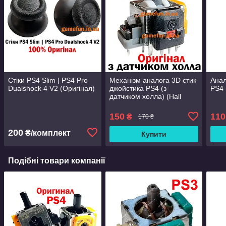
Стіки PS4 Slim | PS4 Pro
Механізм аналога 3D стик
Анал
Dualshock 4 V2 (Оригінал)
джойстика PS4 (з
PS4 
датчиком холла) (Hall
effect) (Оригінал) (Ginfull)
150
110
₴
170 ₴
200
₴/комплект
Купити
Подібні товари компанії