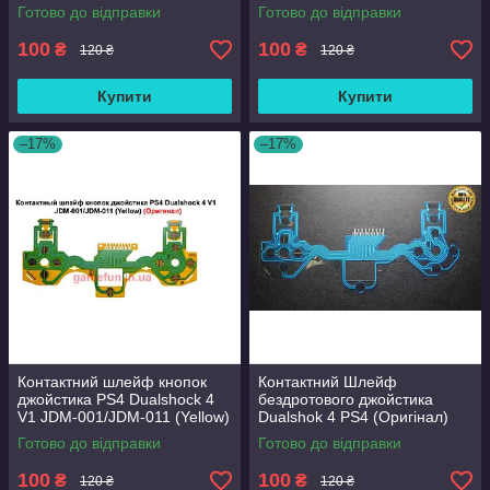
(Оригінал)
(Оригінал)
Готово до відправки
Готово до відправки
100
100
₴
₴
120 ₴
120 ₴
Купити
Купити
–17%
–17%
Контактний шлейф кнопок
Контактний Шлейф
джойстика PS4 Dualshock 4
бездротового джойстика
V1 JDM-001/JDM-011 (Yellow)
Dualshok 4 PS4 (Оригінал)
(Оригінал)
(JDM-001/JDM-011)
Готово до відправки
Готово до відправки
100
100
₴
₴
120 ₴
120 ₴