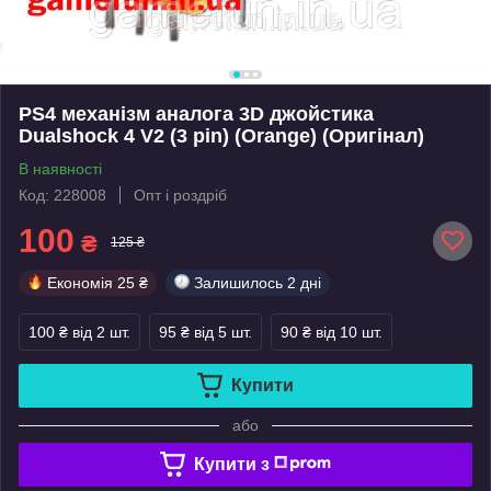
PS4 механізм аналога 3D джойстика
Dualshock 4 V2 (3 pin) (Orange) (Оригінал)
В наявності
Код: 228008
Опт і роздріб
100
₴
125 ₴
Економія
25 ₴
Залишилось
2 дні
100 ₴
від 2 шт.
95 ₴
від 5 шт.
90 ₴
від 10 шт.
Купити
або
Купити з