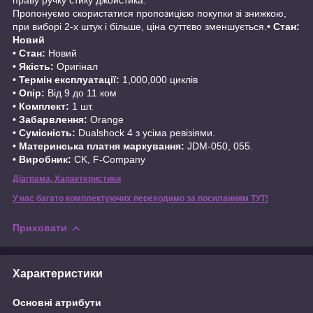
Пропонуємо скористатися пропозицією покупки зі знижкою,
при виборі 2-х штук і більше, ціна суттєво зменшується.
• Стан:
Новий
• Стан:
Новий
• Якість:
Оригінал
• Термін експлуатації:
1,000,000 циклів
• Опір:
Від 9 до 11 ком
• Комплект:
1 шт.
• Забарвлення:
Orange
• Сумісність:
Dualshock 4 з усіма ревізіями.
• Материнська платня маркування:
JDM-050, 055.
• Виробник:
CK, F-Company
Діаграма, Характеристики
У нас багато комплектуючих переходимо за посиланням ТУТ!
Приховати
Характеристики
Основні атрибути