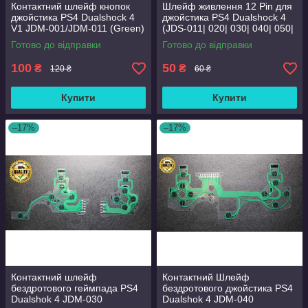
Контактний шлейф кнопок
Шлейф живлення 12 Pin для
джойстика PS4 Dualshock 4
джойстика PS4 Dualshock 4
V1 JDM-001/JDM-011 (Green)
(JDS-011| 020| 030| 040| 050|
(Оригінал)
055) (Оригінал)
Готово до відправки
Готово до відправки
100
50
₴
₴
120 ₴
60 ₴
Купити
Купити
–17%
–17%
Контактний шлейф
Контактний Шлейф
бездротового геймпада PS4
бездротового джойстика PS4
Dualshok 4 JDM-030
Dualshok 4 JDM-040