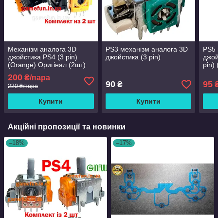
Механізм аналога 3D
PS3 механізм аналога 3D
PS5 
джойстика PS4 (3 pin)
джойстика (3 pin)
джой
(Orange) Оригінал (2шт)
pin)
200
₴/пара
90
95
₴
220 ₴/пара
Купити
Купити
Акційні пропозиції та новинки
–18%
–17%