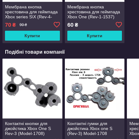
Мембрана кнопка
Мембрана кнопка
хрестовина для геймпада
хрестовина для геймпада
Xbox series S\X (Rev-4-
Xbox One (Rev-1-1537)
1914)
(Rev-2-1697)
70
60
₴
₴
90 ₴
Купити
Купити
Подібні товари компанії
Контактні кнопки для
Контактні гумки для
Мем
джойстика Xbox One S
джойстика Xbox one S
хрес
Rev-3 (Model-1708)
(Rev-3) Model-1708
Xbox
Oригінал
(Оригінал)
1914