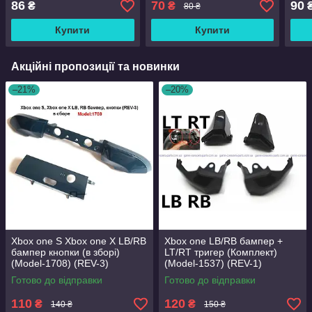
86
70
90
₴
₴
80 ₴
Купити
Купити
Акційні пропозиції та новинки
–21%
–20%
Xbox one S Xbox one X LB/RB
Xbox one LB/RB бампер +
бампер кнопки (в зборі)
LT/RT тригер (Комплект)
(Model-1708) (REV-3)
(Model-1537) (REV-1)
Готово до відправки
Готово до відправки
110
120
₴
₴
140 ₴
150 ₴