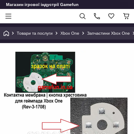
Магазин ігрової індустрії Gamefun
Товари та послуги
Xbox One
Запчастини Xbox One