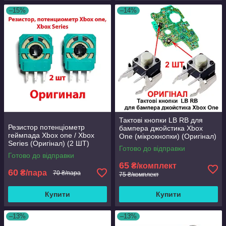
–15%
–14%
Тактові кнопки LB RB для
Резистор потенціометр
бампера джойстика Xbox
геймпада Xbox one / Xbox
One (мікрокнопки) (Оригінал)
Series (Оригінал) (2 ШТ)
2 ШТ
Готово до відправки
Готово до відправки
65
₴/комплект
60
₴/пара
70 ₴/пара
75 ₴/комплект
Купити
Купити
–13%
–13%