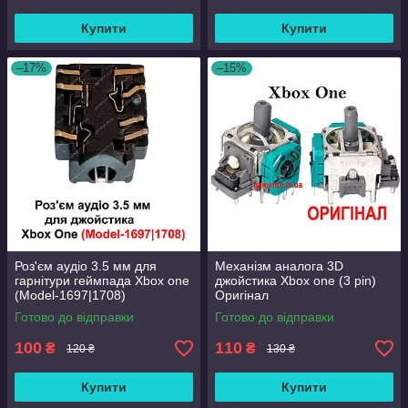
Купити
Купити
–17%
–15%
Роз'єм аудіо 3.5 мм для
Механізм аналога 3D
гарнітури геймпада Xbox one
джойстика Xbox one (3 pin)
(Model-1697|1708)
Оригінал
Готово до відправки
Готово до відправки
100
110
₴
₴
120 ₴
130 ₴
Купити
Купити