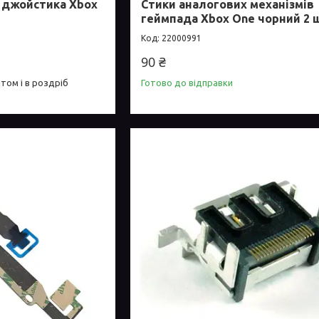
у джойстика Xbox
Стики аналогових механізмів
геймпада Xbox One чорний 2 
22000991
90 ₴
том і в роздріб
Готово до відправки