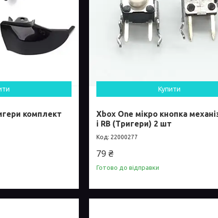
ити
Купити
ригери комплект
Xbox One мікро кнопка механі
і RB (Тригери) 2 шт
22000277
79 ₴
Готово до відправки