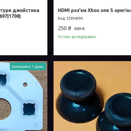
нітури джойстика
HDMI роз'єм Xbox one S оригін
697|1708)
22004090
250 ₴
300 ₴
Готово до відправки
Залишився 1 день