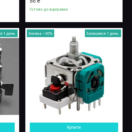
86 ₴
Готово до відправки
я 1 день
–30%
Залишився 1 день
Купити