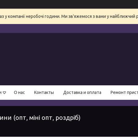
аз у компанії неробочі години. Ми зв'яжемося з вами у найближчий 
и
О нас
Контакты
Доставка и оплата
Ремонт прис
ни (опт, міні опт, роздріб)