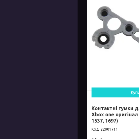
Куп
Контактні гумки 
Xbox one оригінал 
1537, 1697)
22001711