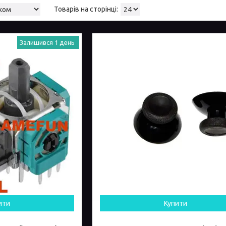
Залишився 1 день
ити
Купити