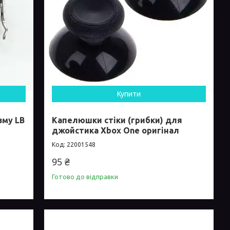
Купити
зму LB
Капелюшки стіки (грибки) для
джойстика Xbox One оригінал
22001548
95 ₴
Готово до відправки