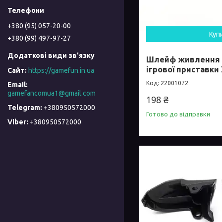
+380 (95) 057-20-00
Куп
+380 (99) 497-97-27
Шлейф живлення 
ігрової приставки
https://gamefun.in.ua
22001072
gamefancomua1@gmail.com
198 ₴
+380950572000
Готово до відправки
+380950572000