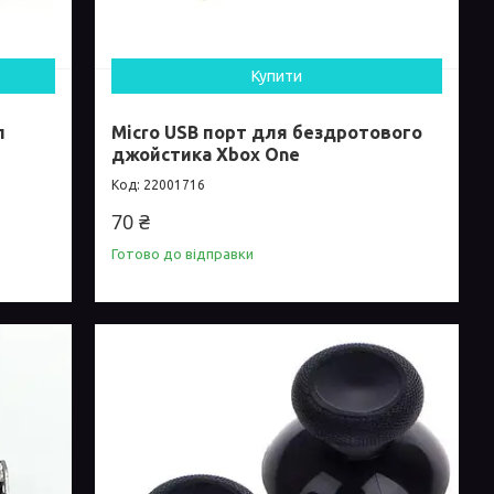
Купити
л
Micro USB порт для бездротового
джойстика Xbox One
22001716
70 ₴
Готово до відправки