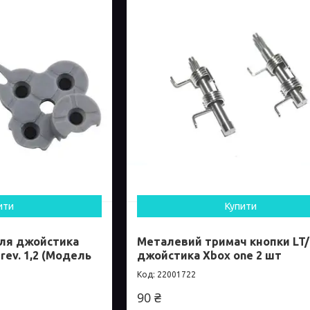
ити
Купити
для джойстика
Металевий тримач кнопки LT
rev. 1,2 (Модель
джойстика Xbox one 2 шт
22001722
90 ₴