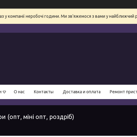
аз у компанії неробочі години. Ми зв'яжемося з вами у найближчий 
и
О нас
Контакты
Доставка и оплата
Ремонт прис
ри (опт, міні опт, роздріб)