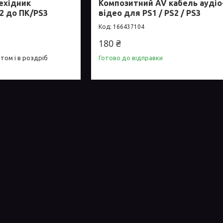
ехідник
Композитний AV кабель аудіо
2 до ПК/PS3
відео для PS1 / PS2 / PS3
166437104
180 ₴
том і в роздріб
Готово до відправки